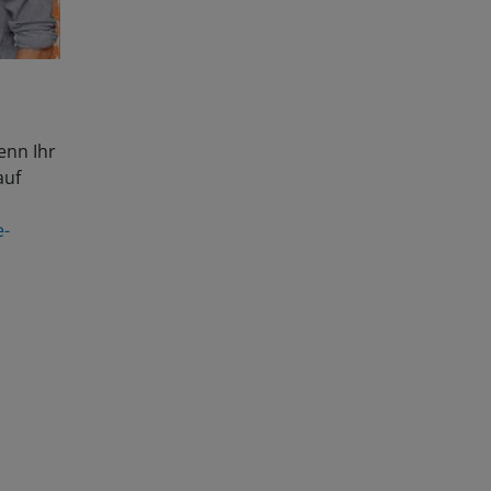
enn Ihr
auf
e-