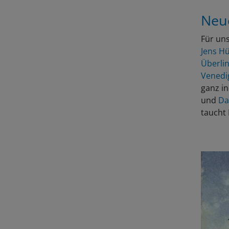
Neu
Für uns
Jens H
Überli
Vened
ganz in
und
Da
taucht