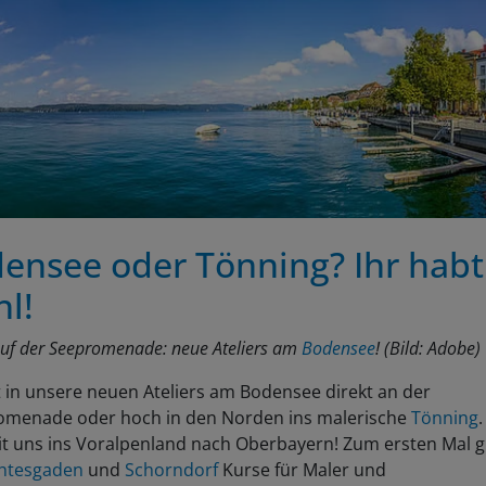
ensee oder Tönning? Ihr habt
l!
auf der Seepromenade: neue Ateliers am
Bodensee
! (Bild: Adobe)
in unsere neuen Ateliers am Bodensee direkt an der
omenade oder hoch in den Norden ins malerische
Tönning
it uns ins Voralpenland nach Oberbayern! Zum ersten Mal g
htesgaden
und
Schorndorf
Kurse für Maler und