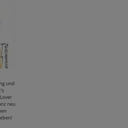
ing und
’s
-Lover
anz neu
nen
leben!