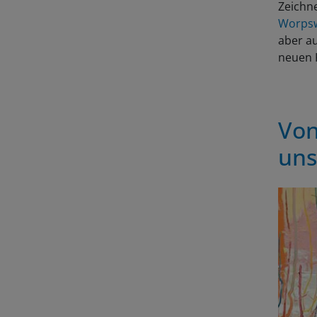
Zeichne
Worps
aber a
neuen 
Von
uns