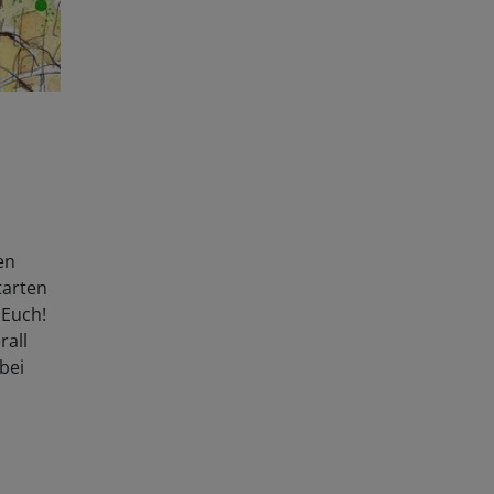
en
tarten
r Euch!
rall
bei