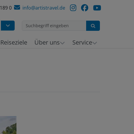
 189 0
info@artistravel.de
Suchen
h
Reiseziele
Über uns
Service