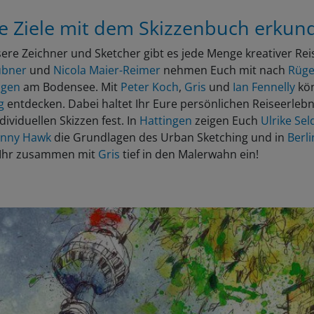
e Ziele mit dem Skizzenbuch erkun
ere Zeichner und Sketcher gibt es jede Menge kreativer Reis
übner
und
Nicola Maier-Reimer
nehmen Euch mit nach
Rüg
ngen
am Bodensee. Mit
Peter Koch
,
Gris
und
Ian Fennelly
kön
ig
entdecken. Dabei haltet Ihr Eure persönlichen Reiseerlebn
dividuellen Skizzen fest. In
Hattingen
zeigen Euch
Ulrike Sel
nny Hawk
die Grundlagen des Urban Sketching und in
Berli
 Ihr zusammen mit
Gris
tief in den Malerwahn ein!