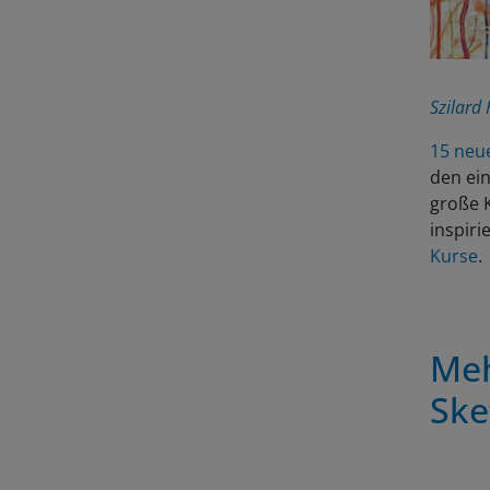
Szilard
15 neu
den ein
große K
inspir
Kurse
.
Meh
Ske