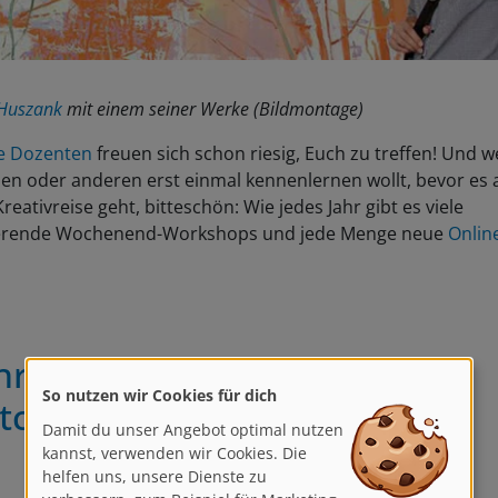
 Huszank
mit einem seiner Werke (Bildmontage)
e Dozenten
freuen sich schon riesig, Euch zu treffen! Und w
en oder anderen erst einmal kennenlernen wollt, bevor es 
reativreise geht, bitteschön: Wie jedes Jahr gibt es viele
ierende Wochenend-Workshops und jede Menge neue
Onlin
r Landschaft, mehr Urban
So nutzen wir Cookies für dich
tching!
Damit du unser Angebot optimal nutzen
kannst, verwenden wir Cookies. Die
helfen uns, unsere Dienste zu