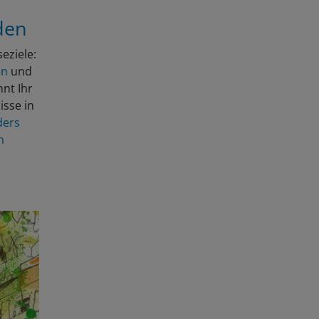
den
eziele:
en
und
nt Ihr
isse in
ders
n