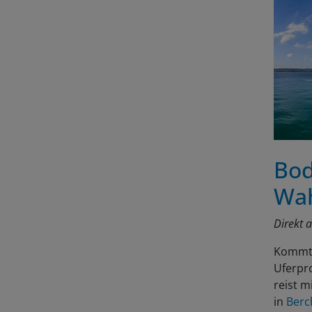
Bod
Wah
Direkt 
Kommt 
Uferpr
reist m
in
Berc