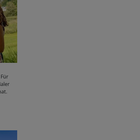
 Für
aler
hat.