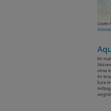
Cooles 
Scheinb
Aqu
Ihr mal
Skizzen
ohne At
Ihr bra
Eure Im
Anfänge
vergrö