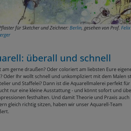
Pflaster für Sketcher und Zeichner:
Berlin
, gesehen von Prof.
Felix
erger
arell: überall und schnell
t am gerne draußen? Oder coloriert am liebsten Eure eigen
? Oder Ihr wollt schnell und unkompliziert mit dem Malen s
elier und Staffelei? Dann ist die Aquarellmalerei perfekt fü
ucht nur eine kleine Ausstattung - und könnt sofort und übe
pressionen festhalten. Und damit Theorie und Praxis auch 
rn gleich richtig sitzen, haben wir unser Aquarell-Team
ßert.