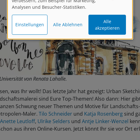
verbessern, zum Beispiel für Marketing,
Analysen und Besucher-Statistiken.
Alle
Einstellungen
Alle Ablehnen
akzeptieren
 Universität von Renata Lahalle.
sen, was Ihr wollt! Das letzte Jahr hat gezeigt: Urban Sketch
dschaftsmalerei sind Eure Top-Themen! Also dann: Hier gibt
ganzen Schwung neuer Themen und Motive für Landschafts
tropolen-Maler.
Tilo Schneider
und
Katja Rosenberg
sind g
Anette Leutloff
,
Ulrike Selders
und
Antje Linker-Wenzel
ken
schon aus ihren Online-Kursen. Jetzt könnt Ihr sie vor Ort er