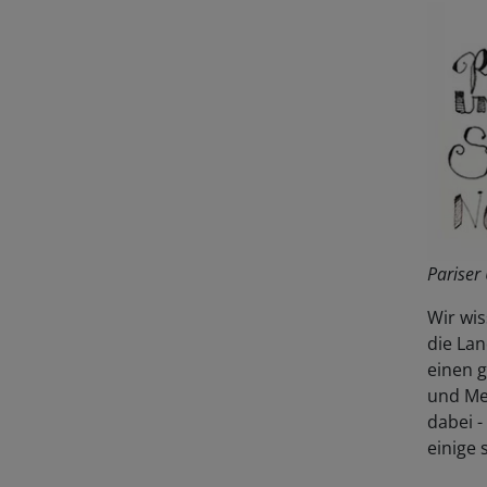
Pariser
Wir wis
die Lan
einen 
und Me
dabei -
einige 