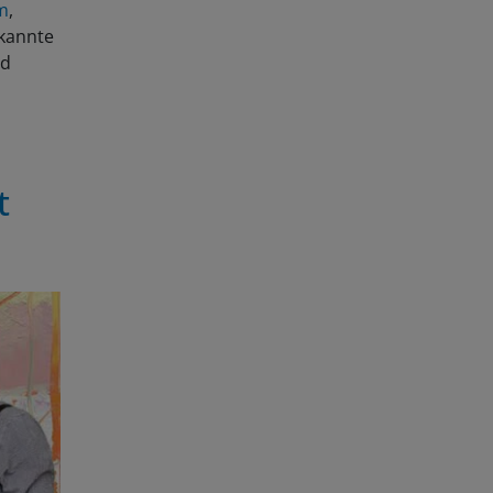
m
,
ekannte
nd
t