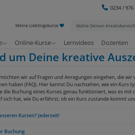
0234 / 976
Meine Lieblingskurse
Wähle Deinen Kreativbereic
e
Online-Kurse
Lernvideos
Dozenten
d um Deine kreative Ausze
e möchten wir auf Fragen und Anregungen eingehen, die wir
 haben (FAQ). Hier kannst Du nachsehen, wie ein Kurs ty
ie die Buchung eines Kurses genau funktioniert, was es mit 
uf sich hat, wie Du erfährst, ob ein Kurs zustande kommt un
nseren Kursen? Jederzeit!
er Buchung
en, Dozenten, Materiallisten und Zielen beraten wir Dich ger