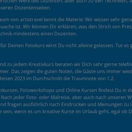
rischen Werk des Dozenten, aber auch zu den Techniken, auf 
unseren Dozentenseiten.
am von artistravel kennt die Materie: Wir wissen sehr gena
uache ist. Wir können Dir erklären, was den Strich von Pr
Technik mindestens einen Dozenten.
für Deinen Fotokurs wirst Du nicht alleine gelassen. Tut 
d zu jedem Kreativkurs beraten wir Dich sehr gerne telefon
hmer. Das zeigen die guten Noten, die Gäste uns immer wie
eisen 2023 im Durchschnitt die Traumnote von 1,2.
nkursen, Fotoworkshops und Online Kursen findest Du in d
n. Nach jeder Foto- oder Malreise, aber auch nach unsere
und fragen ausführlich nach Eindrücken und Meinungen zu 
se sein, wenn es um kreative Kurse im Urlaub geht, egal ob D