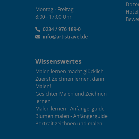
Doze
vielen Fällen
Ist meine 
Montag - Freitag
Ausflüge u
Hotel
8:00 - 17:00 Uhr
Kann ich ei
Bewe
Veranstalter 
An allen Kurs
anerkennen
Kundenanzahl
Erfahrung zei
0234 / 976 189-0
Reise-Sicheru
Gruppe ihre A
Gerne können
info@artistravel.de
Reisen, die U
Dozent wird 
Arbeitgeber e
werden rechtz
Kurs als Bild
teilnehmende
abhängt, ist 
Wissenswertes
meldest. Am 
Sollte Deine M
Malen lernen macht glücklich
Buchung mitte
Zuerst Zeichnen lernen, dann
Malen!
Zeiten im 
Gesichter Malen und Zeichnen
Wir legen gro
lernen
Passion nach
Malen lernen - Anfängerguide
und nach den
Blumen malen - Anfängerguide
auch außerha
Portrait zeichnen und malen
Materialien e
aufräumen. B