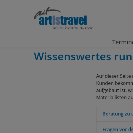
Termin
Claus Rabba
Wissenswertes run
Auf dieser Seit
Kunden bekommen
aufgebaut ist, w
Materiallisten a
Beratung zu u
Fragen vor d
Zu allen Kurs