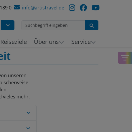
 189 0
info@artistravel.de
Suchen
h
Reiseziele
Über uns
Service
it
 von unseren
pischerweise
den
d vieles mehr.
ne. Wir sind