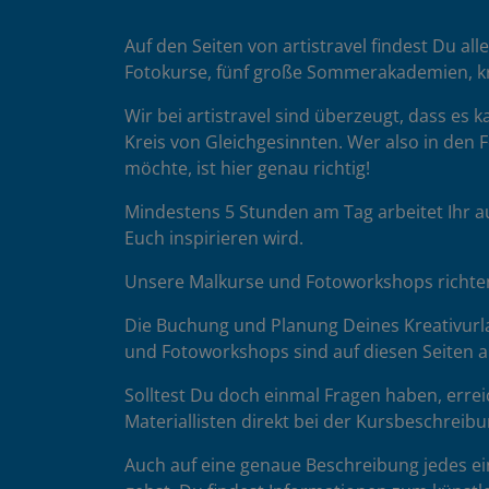
im Freien sta
Auf den Seiten von artistravel findest Du all
Das Atelier is
Fotokurse, fünf große Sommerakademien, k
Solltest Du o
Wir bei artistravel sind überzeugt, dass es
Finissage 
Kreis von Gleichgesinnten. Wer also in den F
Mit einer Sc
möchte, ist hier genau richtig!
am Freitag Na
Mindestens 5 Stunden am Tag arbeitet Ihr a
Euch inspirieren wird.
Unsere Malkurse und Fotoworkshops richten 
Die Buchung und Planung Deines Kreativurla
und Fotoworkshops sind auf diesen Seiten au
Solltest Du doch einmal Fragen haben, errei
Materiallisten direkt bei der Kursbeschreibu
Auch auf eine genaue Beschreibung jedes ein