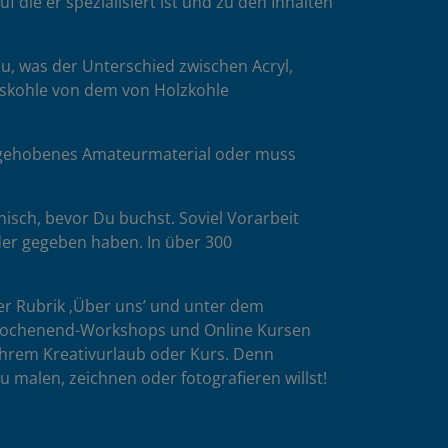
die er spezialisiert ist und zu den Inhalten
u, was der Unterschied zwischen Acryl,
esskohle von dem von Holzkohle
es gehobenes Amateurmaterial oder muss
isch, bevor Du buchst. Soviel Vorarbeit
der gegeben haben. In über 300
er Rubrik ‚Über uns’ und unter dem
n Wochenend-Workshops und Online Kursen
ihrem Kreativurlaub oder Kurs. Denn
u malen, zeichnen oder fotografieren willst!