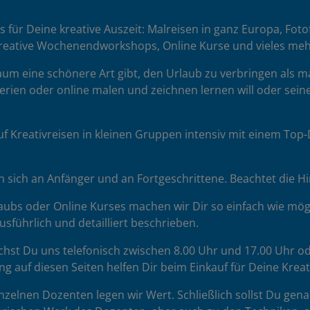
ttfindet. Bitte frage hierzu Deinen Dozenten. Er hat die Schl
es für Deine kreative Auszeit: Malreisen in ganz Europa, Fot
t oft, aber nicht in jedem Fall in dem Hotel, wo Du untergebr
reative Wochenendworkshops, Online Kurse und vieles meh
hne Auto anreisen, lass uns das bei der Buchung wissen.
 kaum eine schönere Art gibt, den Urlaub zu verbringen als 
oder Schlussbesprechung
erien oder online malen und zeichnen lernen will oder seine
hlussbesprechung der entstandenen Werke endet der Kurs in
chmittag. Die Uhrzeit wird vor Ort abgesprochen.
uf Kreativreisen in kleinen Gruppen intensiv mit einem To
sich an Anfänger und an Fortgeschrittene. Beachtet die H
ubs oder Online Kurses machen wir Dir so einfach wie mögl
sführlich und detailliert beschrieben.
chst Du uns telefonisch zwischen 8.00 Uhr und 17.00 Uhr od
ng auf diesen Seiten helfen Dir beim Einkauf für Deine Krea
zelnen Dozenten legen wir Wert. Schließlich sollst Du gena