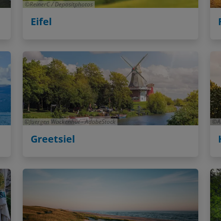
Eifel
Juergen Wackenhut - AdobeStock
A
Greetsiel