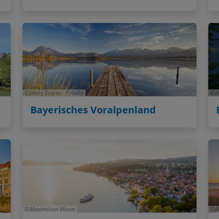
Jenny Sturm - Fotolia
H
Bayerisches Voralpenland
Maximilian Mann
A