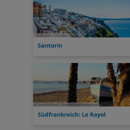
iso topon / unsplash
Santorin
Gerd Ruhland / Bearbeitung: artistravel
Südfrankreich: Le Rayol