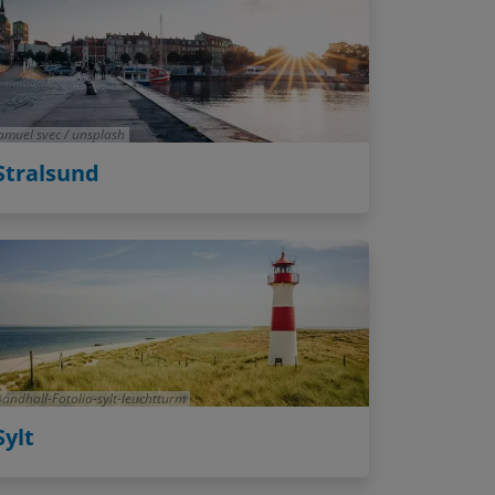
amuel svec / unsplash
Stralsund
andhall-Fotolia-sylt-leuchtturm
Sylt