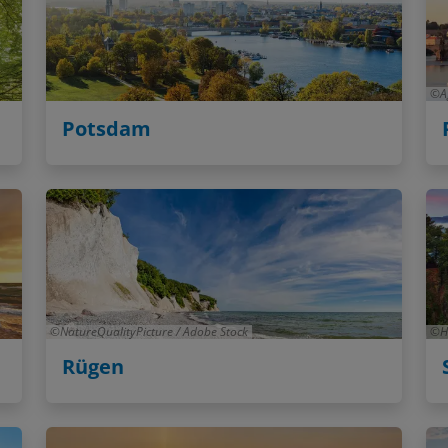
A
Potsdam
NatureQualityPicture / Adobe Stock
H
Rügen