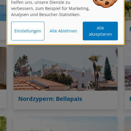
verbessern, zum Beispiel für Marketing,
Analysen und Besucher-Statistiken.
Heinz Wohner
M
Alle
Einstellungen
Alle Ablehnen
Moselregion
akzeptieren
d
Nordzypern: Bellapais