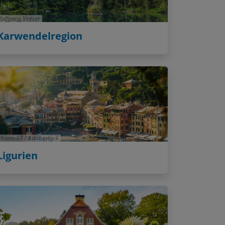
olfgang Veeser
Karwendelregion
chame87 / Adobestock
Ligurien