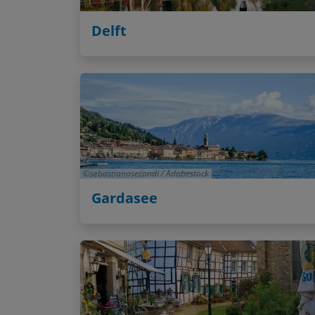
Delft
sebastianosecondi / Adobestock
Gardasee