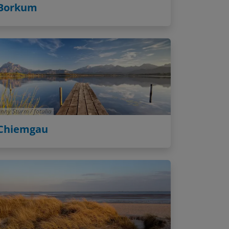
Borkum
enny Sturm / fotalia
Chiemgau