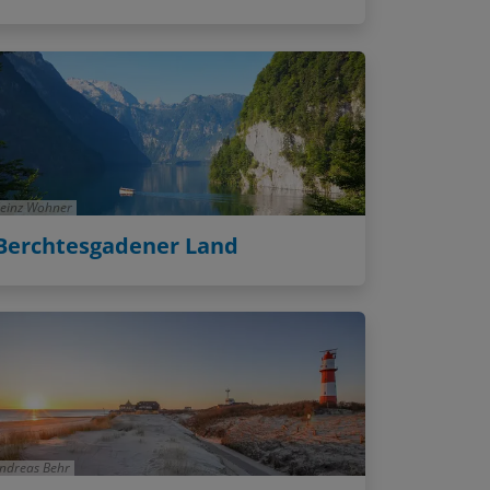
einz Wohner
Berchtesgadener Land
ndreas Behr