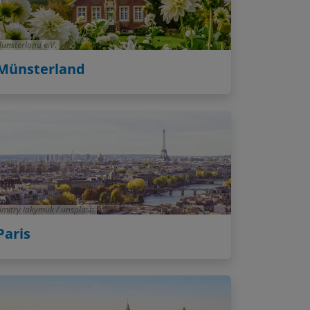
ünsterland e.V.
Münsterland
imitry iakymuk / unsplash
Paris