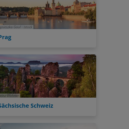
gnieszka Gaul - istock
Prag
einz Wohner
Sächsische Schweiz