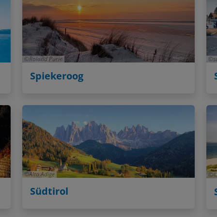
Roland Purie
s
Spiekeroog
Alto Adige
©
Südtirol