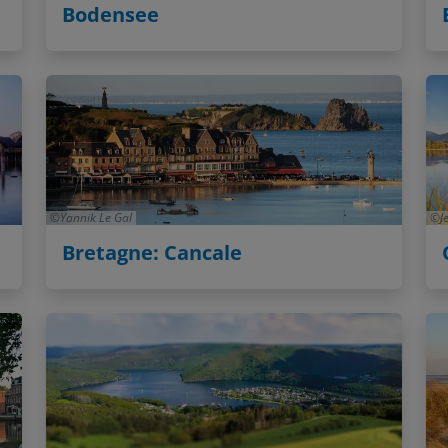
Bodensee
Yannik Le Gal
J
Bretagne: Cancale
ReinerC / Depositphotos