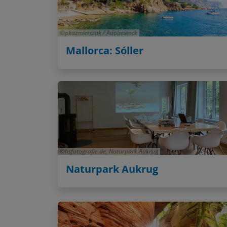
pkazmierczak / Adobestock
Mallorca: Sóller
hsfotografie.de, Naturpark Aukrug
Naturpark Aukrug