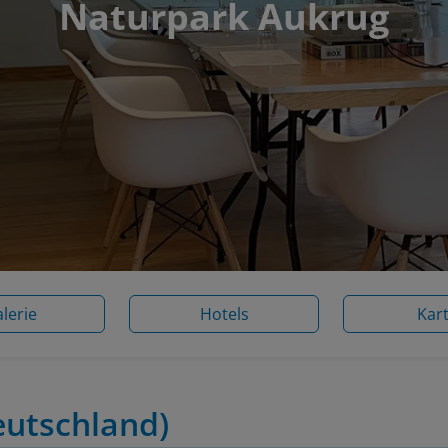
Naturpark Aukrug
lerie
Hotels
Kar
eutschland)