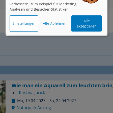
verbessern, zum Beispiel für Marketing,
Analysen und Besucher-Statistiken.
Alle
Einstellungen
Alle Ablehnen
akzeptieren
Wie man ein Aquarell zum leuchten brin
mit
Kristina Jurick
Mo, 19.04.2027 – Sa, 24.04.2027
Naturpark Aukrug
Aquarell, Landschaft