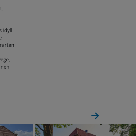
n,
n
 Idyll
e
erarten
wege,
inen