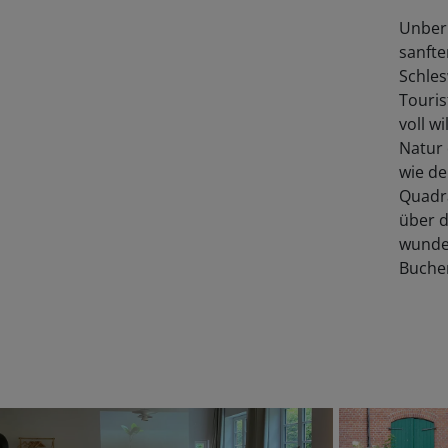
Unberü
sanft
Schles
Touris
voll w
Natur 
wie de
Quadra
über d
wunder
Buche