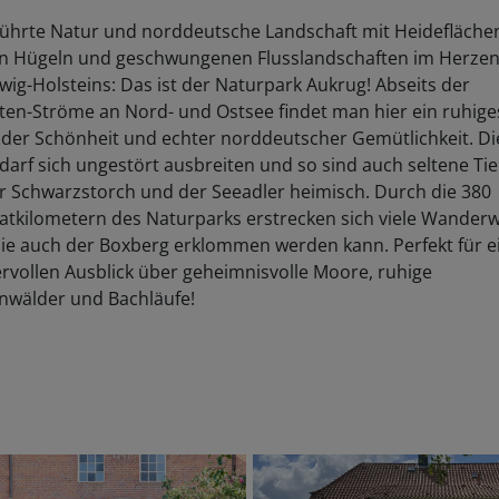
hrte Natur und norddeutsche Landschaft mit Heidefläche
en Hügeln und geschwungenen Flusslandschaften im Herze
wig-Holsteins: Das ist der Naturpark Aukrug! Abseits der
ten-Ströme an Nord- und Ostsee findet man hier ein ruhiges
ilder Schönheit und echter norddeutscher Gemütlichkeit. Di
darf sich ungestört ausbreiten und so sind auch seltene Ti
r Schwarzstorch und der Seeadler heimisch. Durch die 380
tkilometern des Naturparks erstrecken sich viele Wander
ie auch der Boxberg erklommen werden kann. Perfekt für e
vollen Ausblick über geheimnisvolle Moore, ruhige
nwälder und Bachläufe!