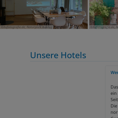
hsfotografie.de, Naturpark Aukrug
hsfotografie.de, 
Unsere Hotels
Wer
Das
ein
Sei
Die
nor
Gem