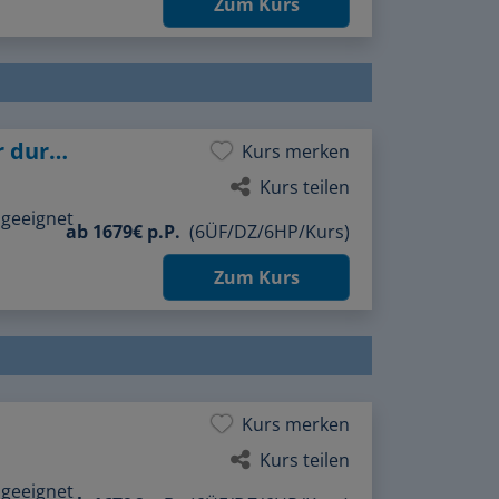
„Follow the line“ Zeichnen im Zauber der durchgehenden Linie
Kurs merken
Kurs teilen
 geeignet
ab
1679€ p.P.
(6ÜF/DZ/6HP/Kurs)
Zum Kurs
Kurs merken
Kurs teilen
 geeignet
ab
1679€ p.P.
(6ÜF/DZ/6HP/Kurs)