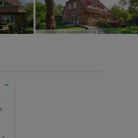
hsfotografie.de, Naturpark Aukrug
t
e.
.
nd