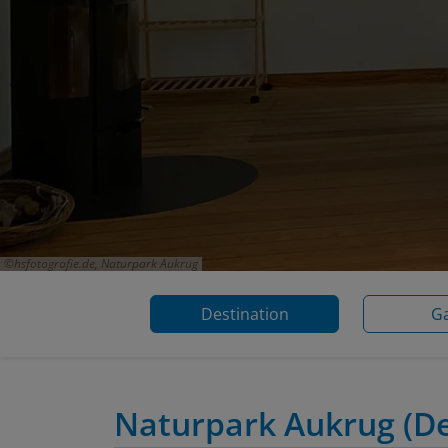
hsfotografie.de, Naturpark Aukrug
Destination
Ga
Naturpark Aukrug
(D