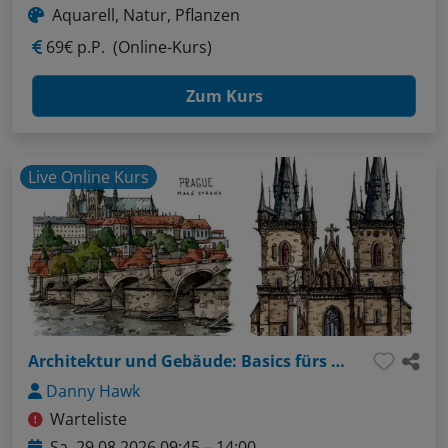
Aquarell, Natur, Pflanzen
69€ p.P.
(Online-Kurs)
Zum Kurs
Live Online Kurs
Architektur und Gebäude: Basics fürs Urban Sketching
Danny Hawk
Warteliste
Sa, 29.08.2026 09:45 – 14:00