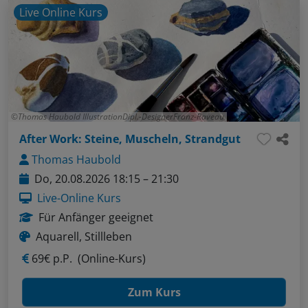
Live Online Kurs
Thomas Haubold IllustrationDipl.-DesignerFranz-Raveau
After Work: Steine, Muscheln, Strandgut
Thomas Haubold
Do, 20.08.2026 18:15 – 21:30
Live-Online Kurs
Für Anfänger geeignet
Aquarell, Stillleben
69€ p.P.
(Online-Kurs)
Zum Kurs