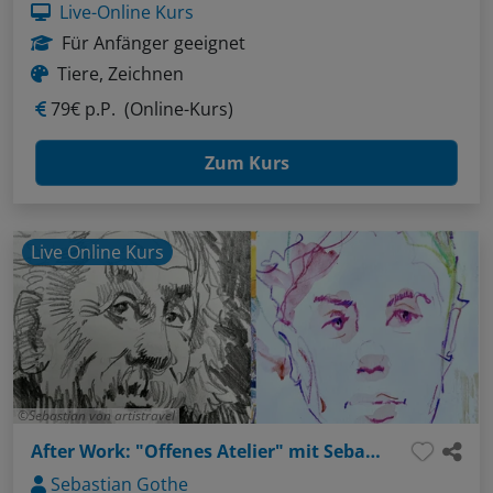
Live-Online Kurs
Für Anfänger geeignet
Tiere, Zeichnen
79€ p.P.
(Online-Kurs)
Zum Kurs
Live Online Kurs
Sebastian von artistravel
After Work: "Offenes Atelier" mit Sebastian - Thema: Gesichter ganz einfach (Bleistift / Aquarellstifte)
Sebastian Gothe