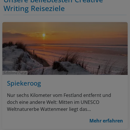
Writing Reiseziele
Roland Purie
Spiekeroog
Nur sechs Kilometer vom Festland entfernt und
doch eine andere Welt: Mitten im UNESCO
Weltnaturerbe Wattenmeer liegt das
Nordseeheilbad Spiekeroog. Salzwiesen, kleine
Mehr erfahren
Wäldchen, eine artenreiche Tier- und Pflanzenwelt
umgeben von 15 Kilometern feinem Sandstrand.