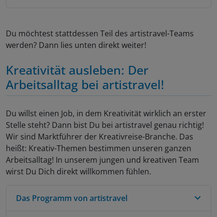
bisherigen kreativen Werke zeigst.
Medien freuen. Dazu gehören z. B. unsere
eine unserer Dozentinnen geworden ist.
Hier
regelmäßig erscheinenden Newsletters, unsere
kannst Du ihre ganze artistravel-Geschichte lesen
,
Neugierig geworden? Dann freuen wir uns, Dich
erfolgreichen Social Media-Profile auf Instagram
die sie für uns aufgeschrieben hat und dich
kennenzulernen! Deine Bewerbung mit einer
Du möchtest stattdessen Teil des artistravel-Teams
und Facebook, unser YouTube-Kanal mit über
inspirieren lassen!
kurzen Vorstellung Deiner Person und Deiner
werden? Dann lies unten direkt weiter!
111.000 Abonnenten, unsere Website und unsere
Referenzen (bisherige Lehrerfahrung, Werke, Web-
Blogs.
Kreativität ausleben: Der
und Instagram-Links) schickst Du per E-Mail an:
jara.scheffler@artistravel.eu
Arbeitsalltag bei artistravel!
Du profitierst von einer sicheren und fairen
Vergütung, einem großen Kundenstamm und
weichen Reichweiten bei der Kurs-Bewerbung.
Du willst einen Job, in dem Kreativität wirklich an erster
Unser Team bietet Dir Service und Support rund
Stelle steht? Dann bist Du bei artistravel genau richtig!
um Buchungs-, Atelier- und Hotelmanagement. Bei
Wir sind Marktführer der Kreativreise-Branche. Das
Online-Kursen steht Dir immer unser eigenes
heißt: Kreativ-Themen bestimmen unseren ganzen
Technik-Support-Team zur Seite.
Arbeitsalltag! In unserem jungen und kreativen Team
wirst Du Dich direkt willkommen fühlen.
Das Programm von artistravel