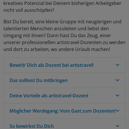
kreatives Potenzial bei Deinem bisherigen Arbeitgeber
nicht voll ausschöpfen?
Bist Du bereit, eine kleine Gruppe mit neugierigen und
talentierten Menschen anzuleiten und liebst den
Umgang mit ihnen? Dann hast Du das Zeug, einer
unserer professionellen artistravel-Dozenten zu werden
und dort zu arbeiten, wo andere Urlaub machen!
Bewirb’ Dich als Dozent bei artistravel!
Das solltest Du mitbringen
Als artistravel-Dozent gibst Du mindestens drei
Mal im Jahr einen Kurs für uns oder gehst mit
unseren Gästen auf Kreativreisen. Du kannst
Deine Vorteile als artistravel-Dozent
Neben Deiner Lehrerfahrung ist es wichtig, dass
zuerst mit Online-Kursen und Wochenend-
Du sowohl Einsteiger als auch Fortgeschrittene
Workshops starten oder gleich eine richtige
kreativ betreuen, anleiten und weiterbringen
Möglicher Werdegang: Vom Gast zum Dozenten!
Wenn Du Kurse für uns gibst oder unsere Gäste
Kreativreise leiten!
kannst. Du solltest außerdem eine eigene Web-
auf Kreativreisen begleitest, kannst Du Dich über
und Instagram-Präsenz haben, wo Du Deine
die Bewerbung Deiner Kurse in allen unseren
So bewirbst Du Dich
Ulrike Selders
war erst artistravel-Gast, bevor sie