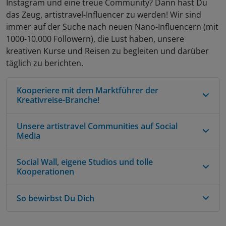
Instagram und eine treue Community? Dann hast Du
das Zeug, artistravel-Influencer zu werden! Wir sind
immer auf der Suche nach neuen Nano-Influencern (mit
1000-10.000 Followern), die Lust haben, unsere
kreativen Kurse und Reisen zu begleiten und darüber
täglich zu berichten.
Kooperiere mit dem Marktführer der
Kreativreise-Branche!
Unsere artistravel Communities auf Social
Wir sind überzeugt: Kreativität macht glücklich!
Media
Und deshalb fasziniert uns die Idee einer kreativen
Auszeit: Wir sorgen dafür, dass unsere Gäste in
Social Wall, eigene Studios und tolle
Besonders stolz sind wir auf unseren
YouTube-
einer hektischen Welt die Zeit finden, ihre
Kooperationen
Kanal
, für den wir sogar den legendären YouTube-
kreativen Talente zu fördern, die im Alltag oft zu
Playbutton als Auszeichnung bekommen haben!
kurz kommen. Ein kreativer Kurs mit einer
So bewirbst Du Dich
Die aktuellen Instagram-Posts werden immer auf
Auf YouTube folgen uns mehr als 111.000 kreative
sympathischen Gruppe Gleichgesinnter in
der
Startseite
unserer Website angezeigt, sodass
Menschen, die sich regelmäßig über neuen
inspirierender Umgebung auf Reisen sorgt für
alle Website-Besucher den Instagram-Content
Content mit unseren Dozenten zu den
Entspannung und neue kreative Ideen.
Du bist neugierig geworden und kannst Dir