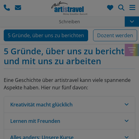
Such
Schreiben
5 Gründe, über uns zu berichten
Dozent werden
5 Gründe, über uns zu berichten
und mit uns zu arbeiten
Eine Geschichte über artistravel kann viele spannende
Aspekte haben. Hier nur fünf davon:
Kreativität macht glücklich
Lernen mit Freunden
In einer hektischen Welt fasziniert die Idee einer
‚Kreativen Auszeit‘. Sie gibt unseren Gästen die
Möglichkeit, Talente zu fördern die oft weit weg
Alles anders: Unsere Kurse
Die kreative Beschäftigung vereint vor Ort eine