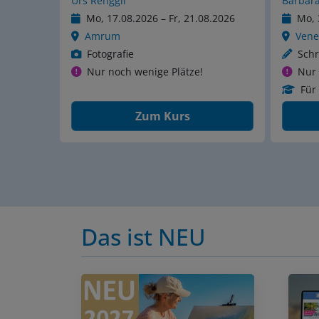
Barbara Krohn
Mo, 
8.2026
Mo, 31.08.2026 – Fr, 04.09.2026
Live
Venedig
Male
Schreiben
Für
Nur noch wenige Plätze!
Für Anfänger geeignet
Zum Kurs
Das ist NEU