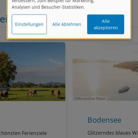
verbessern, zum Beispiel für Marketing,
Analysen und Besucher-Statistiken.
eiseziele
Alle
Einstellungen
Alle Ablehnen
akzeptieren
Maximilian Mann
Bodensee
Glitzerndes blaues W
schönsten Ferienziele