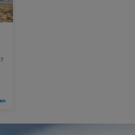
7
27
len