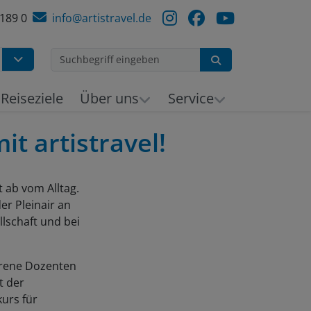
 189 0
info@artistravel.de
Suchen
h
Reiseziele
Über uns
Service
t artistravel!
t ab vom Alltag.
er Pleinair an
lschaft und bei
hrene Dozenten
t der
urs für