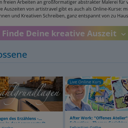
 freien Arbeiten an großformatiger abstrakter Malerei für v
ve Auszeiten von artistravel gibt es auch als Online-Kurse:
hnen und Kreativen Schreiben, ganz entspannt von zu Hau
Finde Deine kreative Auszeit
ossene
line Kurs
Jan Klose-Brüdern.
ork: "Offenes Atelier" mit
Experimentelle Fotografie
an - Thema: Gesichter ganz
(Bleistift / Aquarellstifte)
an Gothe