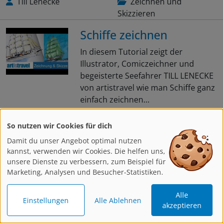
Till Lenecke
Zeichnen und
Skizzieren
Schiffe zeichnen
In diesem Tutorial zeigt der
Illustrator, Comiczeichner und
begeisterte Seefahrer TILL LENECKE
von artistravel wie man Schiffe ganz
einfach zeichnen…
Weiterlesen
So nutzen wir Cookies für dich
Damit du unser Angebot optimal nutzen
kannst, verwenden wir Cookies. Die helfen uns,
unsere Dienste zu verbessern, zum Beispiel für
Brigitte Guhle
Zeichnen und
Marketing, Analysen und Besucher-Statistiken.
Skizzieren
Porträt im Halbprofil
Alle
Einstellungen
Alle Ablehnen
akzeptieren
zeichnen