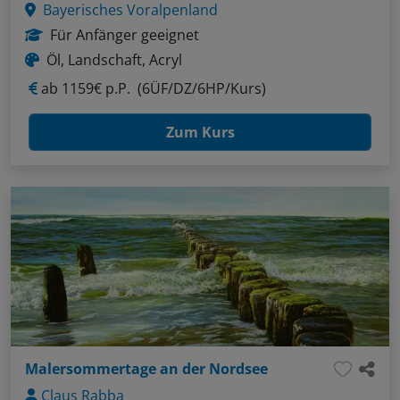
Bayerisches Voralpenland
Für Anfänger geeignet
Öl, Landschaft, Acryl
ab
1159€ p.P.
(6ÜF/DZ/6HP/Kurs)
Zum Kurs
Malersommertage an der Nordsee
Claus Rabba