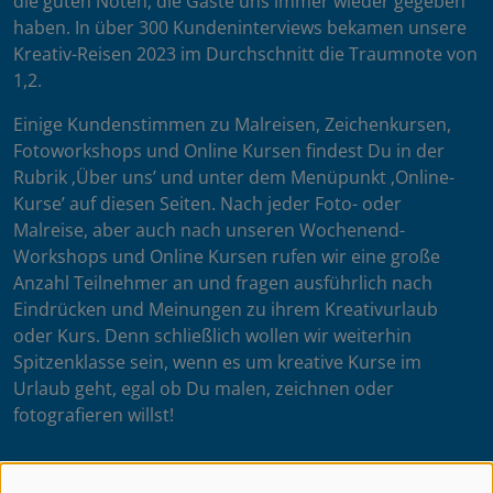
die guten Noten, die Gäste uns immer wieder gegeben
haben. In über 300 Kundeninterviews bekamen unsere
Kreativ-Reisen 2023 im Durchschnitt die Traumnote von
1,2.
Einige Kundenstimmen zu Malreisen, Zeichenkursen,
Fotoworkshops und Online Kursen findest Du in der
Rubrik ‚Über uns’ und unter dem Menüpunkt ‚Online-
Kurse’ auf diesen Seiten. Nach jeder Foto- oder
Malreise, aber auch nach unseren Wochenend-
Workshops und Online Kursen rufen wir eine große
Anzahl Teilnehmer an und fragen ausführlich nach
Eindrücken und Meinungen zu ihrem Kreativurlaub
oder Kurs. Denn schließlich wollen wir weiterhin
Spitzenklasse sein, wenn es um kreative Kurse im
Urlaub geht, egal ob Du malen, zeichnen oder
fotografieren willst!