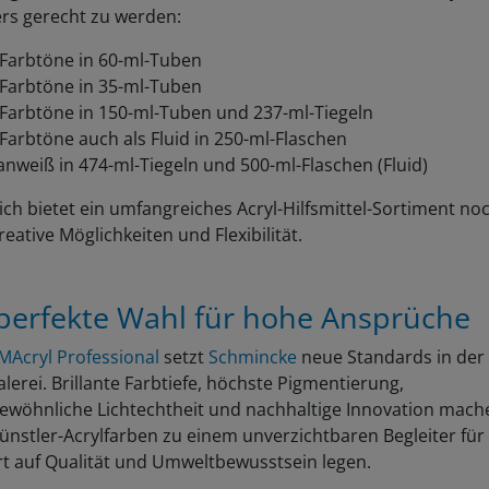
ers gerecht zu werden:
 Farbtöne in 60-ml-Tuben
 Farbtöne in 35-ml-Tuben
 Farbtöne in 150-ml-Tuben und 237-ml-Tiegeln
Farbtöne auch als Fluid in 250-ml-Flaschen
anweiß in 474-ml-Tiegeln und 500-ml-Flaschen (Fluid)
ich bietet ein umfangreiches Acryl-Hilfsmittel-Sortiment no
eative Möglichkeiten und Flexibilität.
perfekte Wahl für hohe Ansprüche
MAcryl Professional
setzt
Schmincke
neue Standards in der
lerei. Brillante Farbtiefe, höchste Pigmentierung,
ewöhnliche Lichtechtheit und nachhaltige Innovation mach
ünstler-Acrylfarben zu einem unverzichtbaren Begleiter für a
rt auf Qualität und Umweltbewusstsein legen.