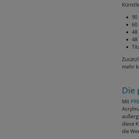
Künstl
90
60
48
48 
Tit
Zusätzl
mehr kr
Die 
Mit
PRI
Acrylma
außerg
diese K
die We