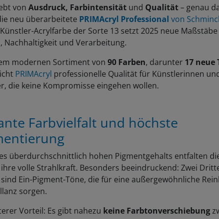
lebt von
Ausdruck, Farbintensität
und
Qualität
– genau d
die neu überarbeitete
PRIMAcryl Professional
von Schminc
 Künstler-Acrylfarbe der Sorte 13 setzt 2025 neue Maßstäbe 
z, Nachhaltigkeit und Verarbeitung.
nem modernen Sortiment von
90 Farben
, darunter
17 neue 
icht
PRIMAcryl
professionelle Qualität für Künstlerinnen un
er, die keine Kompromisse eingehen wollen.
lante Farbvielfalt und höchste
mentierung
es überdurchschnittlich hohen Pigmentgehalts entfalten di
ihre volle Strahlkraft. Besonders beeindruckend: Zwei Dritt
sind Ein-Pigment-Töne, die für eine außergewöhnliche Rein
llanz sorgen.
terer Vorteil: Es gibt nahezu
keine Farbtonverschiebung
z
und trockener Farbe – so bleibt das Farbergebnis exakt wie