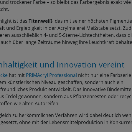
cht.
hlight ist das
Titanweiß
, das mit seiner höchsten Pigmenti
ft und Ergiebigkeit in der Acrylmalerei Maßstäbe setzt. Zu
eren ausschließlich 4- und 5-Sterne-Lichtechtheiten, dass d
auch über lange Zeiträume hinweg ihre Leuchtkraft behalte
haltigkeit und Innovation vereint
ncke
hat mit
PRIMAcryl Professional
nicht nur eine Farbserie
em künstlerischen Niveau geschaffen, sondern auch ein
reundliches Produkt entwickelt. Das innovative Bindemitte
aus Erdöl gewonnen, sondern aus Pflanzenresten oder recyc
offen wie alten Autoreifen.
gleich zu herkömmlichen Verfahren wird dabei deutlich wen
igesetzt, ohne mit der Lebensmittelproduktion in Konkurre