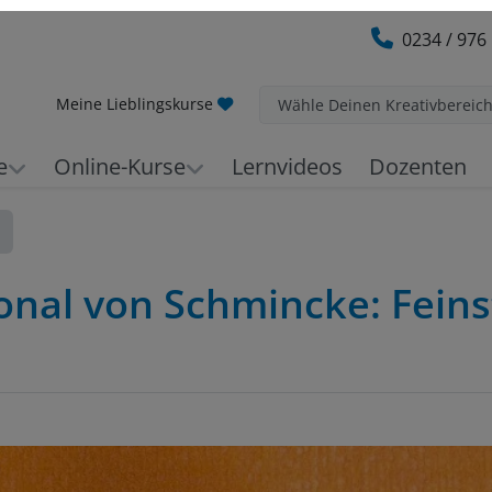
0234 / 976
Meine Lieblingskurse
Wähle Deinen Kreativbereic
e
Online-Kurse
Lernvideos
Dozenten
onal von Schmincke: Feins