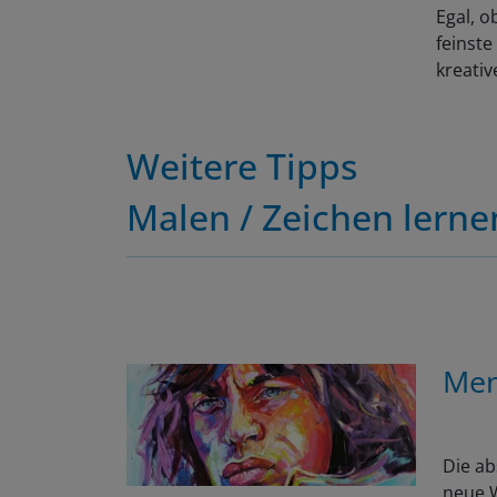
Egal, o
feinste
kreativ
Weitere Tipps
Malen / Zeichen lerne
Men
Die ab
neue W