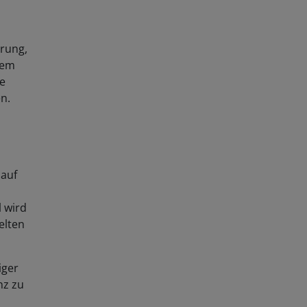
erung,
dem
ie
n.
 auf
l wird
elten
iger
nz zu