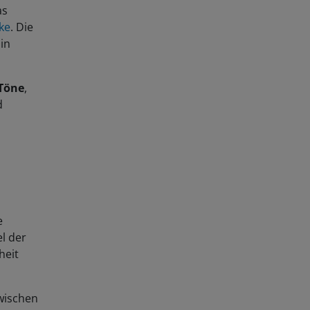
as
ke
. Die
in
Töne
,
d
e
el der
heit
wischen