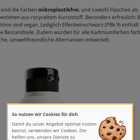
sind die Farben
mikroplastikfrei
, und sowohl Flaschen als
bestehen aus recyceltem Kunststoff. Besonders erfreulich: 
töne sind vegan. Lediglich Elfenbeinschwarz (PBk 9) enthält
he Bestandteile. Zudem wurden für alle Kadmiumfarben farb
che, umweltfreundliche Alternativen entwickelt.
So nutzen wir Cookies für dich
Damit du unser Angebot optimal nutzen
kannst, verwenden wir Cookies. Die
helfen uns, unsere Dienste zu