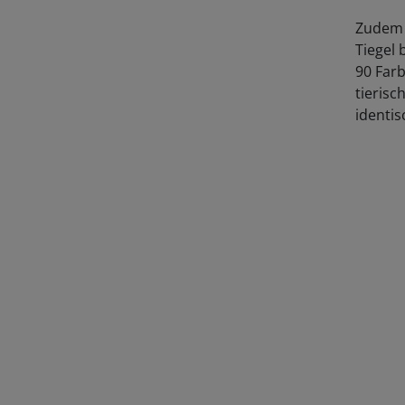
Zudem 
Tiegel 
90 Farb
tierisc
identis