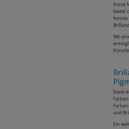
Kunst 
bietet 
feinste
Brillan
Mit ei
ermögl
Künstl
Bril
Pig
Dank d
Farben 
Farben 
und Bri
Ein wei
nasser 