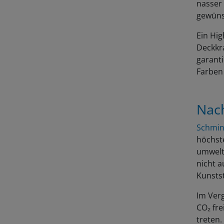
gewüns
Ein Hig
Deckkra
garanti
Farben 
Nach
Schmi
höchst
umweltf
nicht 
Kunstst
Im Ver
CO₂ fre
treten.