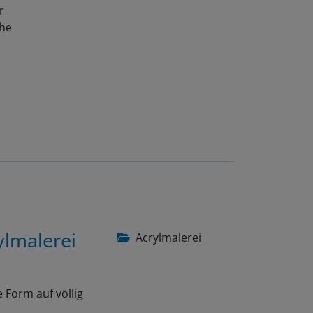
r
che
ylmalerei
Acrylmalerei
 Form auf völlig