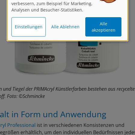
verbessern, zum Beispiel für Marketing,
Analysen und Besucher-Statistiken.
Alle
Einstellungen
Alle Ablehnen
akzeptieren
n und Tiegel der PRIMAcryl Künstlerfarben bestehen aus recycelt
off. Foto: ©Schmincke
falt in Form und Anwendung
ryl Professional
ist in verschiedenen Konsistenzen und
größen erhältlich, um den individuellen Bedürfnissen jede