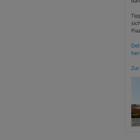
Tip
sic
Pia
Det
her
Zur
CE
ARTI