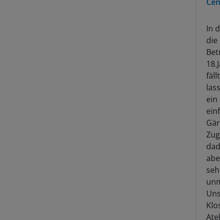
In 
die
Bet
18.
fäl
las
ein
ein
Gär
Zug
dad
abe
seh
unm
Uns
Klo
Ate