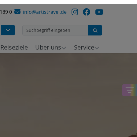
 189 0
info@artistravel.de
Suchen
h
Reiseziele
Über uns
Service