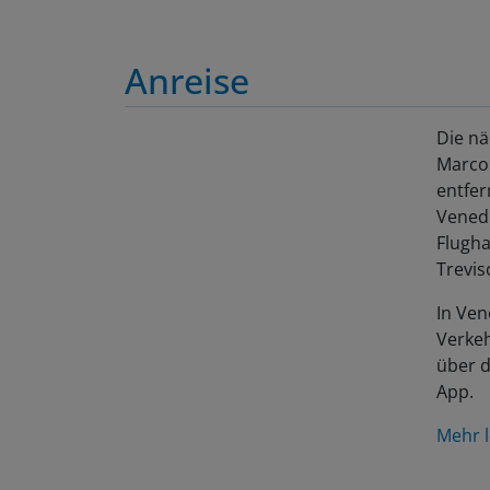
Anreise
Die nä
Marco 
entfer
Vened
Flugh
Trevis
In Ven
Verke
über d
App.
Mehr l