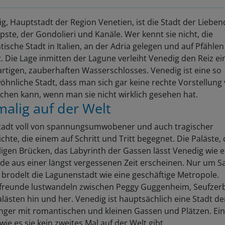
g, Hauptstadt der Region Venetien, ist die Stadt der Lieben
pste, der Gondolieri und Kanäle. Wer kennt sie nicht, die
ische Stadt in Italien, an der Adria gelegen und auf Pfählen
. Die Lage inmitten der Lagune verleiht Venedig den Reiz ei
artigen, zauberhaften Wasserschlosses. Venedig ist eine so
hnliche Stadt, dass man sich gar keine rechte Vorstellung
chen kann, wenn man sie nicht wirklich gesehen hat.
malig auf der Welt
Stadt voll von spannungsumwobener und auch tragischer
chte, die einem auf Schritt und Tritt begegnet. Die Paläste, 
igen Brücken, das Labyrinth der Gassen lässt Venedig wie e
e aus einer längst vergessenen Zeit erscheinen. Nur um S
brodelt die Lagunenstadt wie eine geschäftige Metropole.
rfreunde lustwandeln zwischen Peggy Guggenheim, Seufzer
lästen hin und her. Venedig ist hauptsächlich eine Stadt de
ger mit romantischen und kleinen Gassen und Plätzen. Ei
 wie es sie kein zweites Mal auf der Welt gibt.