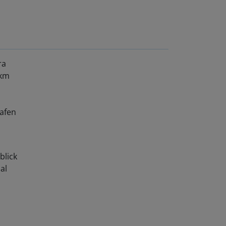
ra
 km
afen
blick
al