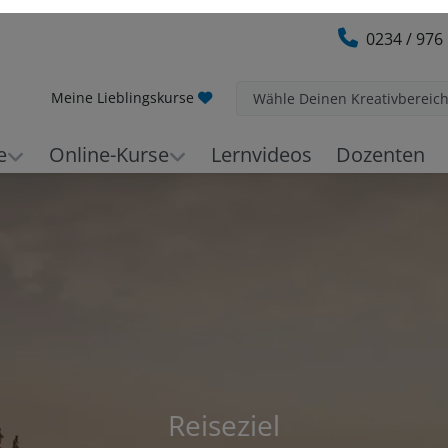
0234 / 976
Meine Lieblingskurse
Wähle Deinen Kreativbereic
e
Online-Kurse
Lernvideos
Dozenten
Reiseziel