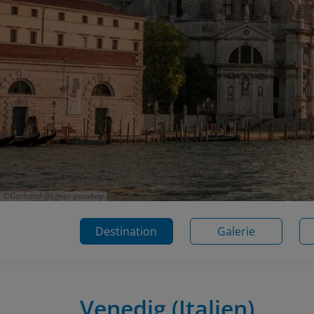
Gerhard-Bögner-pixabay
Destination
Galerie
Venedig
(Italien)