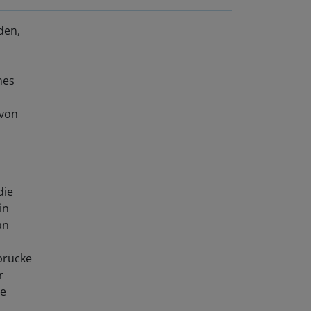
den,
nes
 von
die
in
an
brücke
r
ne