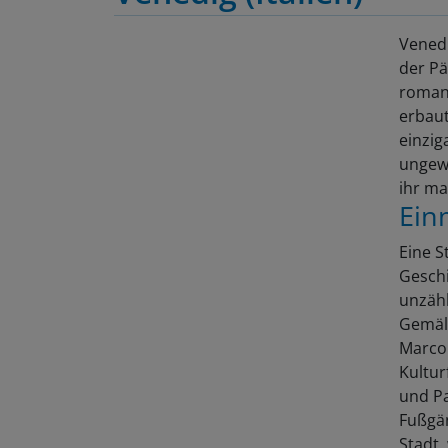
Venedi
der Pä
romant
erbaut
einzig
ungewö
ihr ma
Ein
Eine 
Geschi
unzähl
Gemäld
Marco 
Kultu
und Pa
Fußgän
Stadt,