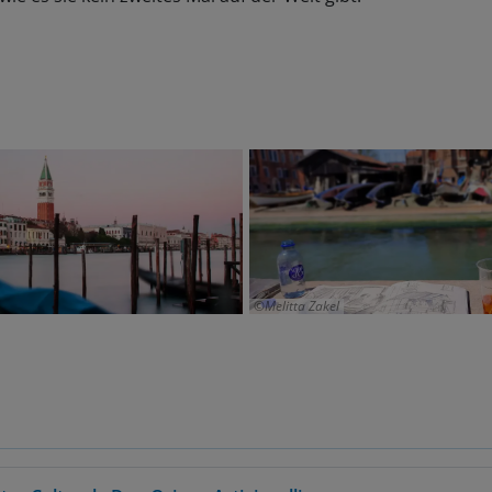
Melitta Zakel
tro Culturale Don Orione Artigianelli