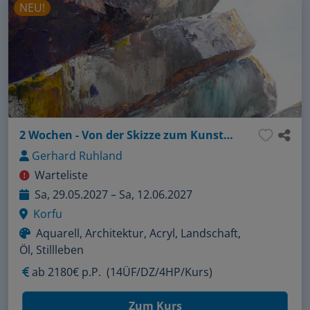
NEU!
2 Wochen - Von der Skizze zum Kunstwerk
Gerhard Ruhland
Warteliste
Sa, 29.05.2027 – Sa, 12.06.2027
Korfu
Aquarell, Architektur, Acryl, Landschaft,
Öl, Stillleben
ab
2180€ p.P.
(14ÜF/DZ/4HP/Kurs)
Zum Kurs