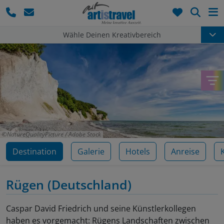
Such
Wähle Deinen Kreativbereich
NatureQualityPicture / Adobe Stock
Destination
Galerie
Hotels
Anreise
Rügen
(Deutschland)
Caspar David Friedrich und seine Künstlerkollegen
haben es vorgemacht: Rügens Landschaften zwischen