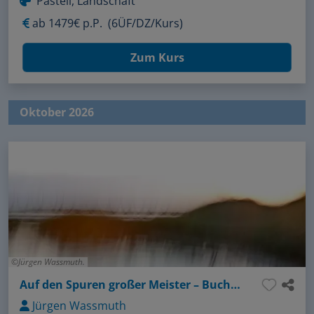
Pastell, Landschaft
ab
1479€ p.P.
(6ÜF/DZ/Kurs)
Zum Kurs
Oktober 2026
Jürgen Wassmuth.
Auf den Spuren großer Meister – Buchenwald und Kreideküste
Jürgen Wassmuth