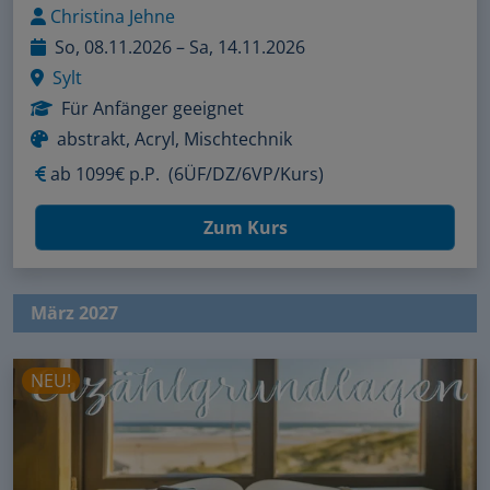
Christina Jehne
So, 08.11.2026 – Sa, 14.11.2026
Sylt
Für Anfänger geeignet
abstrakt, Acryl, Mischtechnik
ab
1099€ p.P.
(6ÜF/DZ/6VP/Kurs)
Zum Kurs
März 2027
NEU!