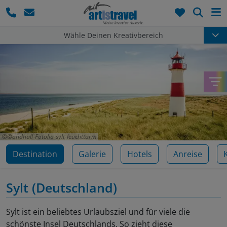
Such
Wähle Deinen Kreativbereich
©andhall-Fotolia-sylt-leuchtturm
Destination
Galerie
Hotels
Anreise
Sylt
(Deutschland)
Sylt ist ein beliebtes Urlaubsziel und für viele die
schönste Insel Deutschlands. So zieht diese