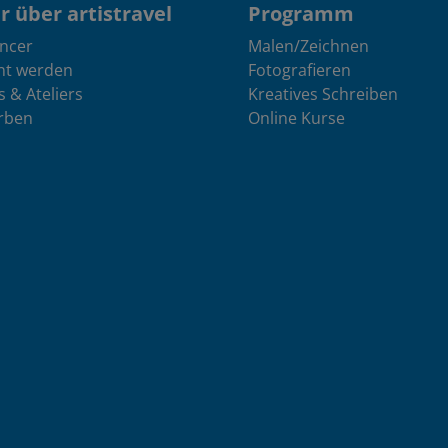
 über artistravel
Programm
encer
Malen/Zeichnen
nt werden
Fotografieren
s & Ateliers
Kreatives Schreiben
rben
Online Kurse