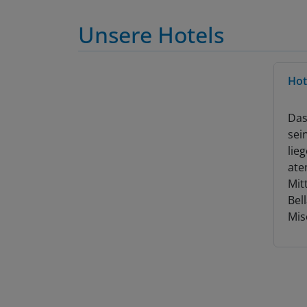
Unsere Hotels
Hot
Das
sei
lie
ate
Mit
Bel
Mis