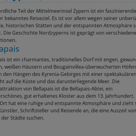
rdliche Teil der Mittelmeerinsel Zypern ist ein faszinierend
r bekanntes Reiseziel. Es ist vor allem wegen seiner unber
e, historischen Stätten und der entspannten Atmosphäre 
t. Die Geschichte Nordzyperns ist geprägt von verschieden
ationen.
lapais
ais ist ein charmantes, traditionelles Dorf mit engen, gew
, weißen Häusern und Bougainvillea-überwucherten Höfen
an den Hängen des Kyrenia-Gebirges mit einer spektakuläre
ht auf die Küste und das darunterliegende Meer. Die
ttraktion von Bellapais ist die Bellapais-Abtei, ein
schönes, gut erhaltenes Kloster aus dem 13. Jahrhundert.
 Ort hat eine ruhige und entspannte Atmosphäre und zieht s
Künstler, Schriftsteller und Reisende an, die eine Auszeit vo
 der Städte suchen.