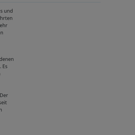
es und
ührten
sehr
en
undenen
. Es
n
 Der
eit
m