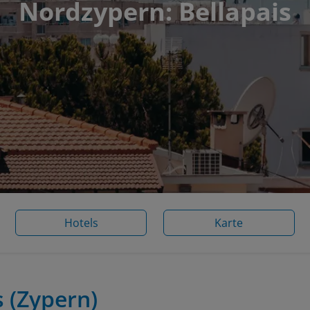
Nordzypern: Bellapais
Hotels
Karte
s
(Zypern)