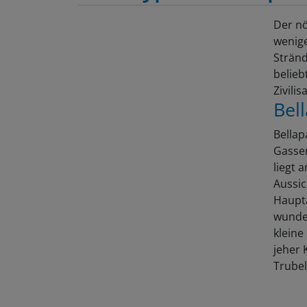
Der nö
wenige
Stränd
belieb
Zivilis
Bel
Bellap
Gassen
liegt 
Aussic
Haupta
wunder
kleine
jeher 
Trubel