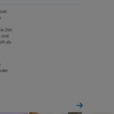
iel.
n
e Zeit
n und
ft als
e
 oder