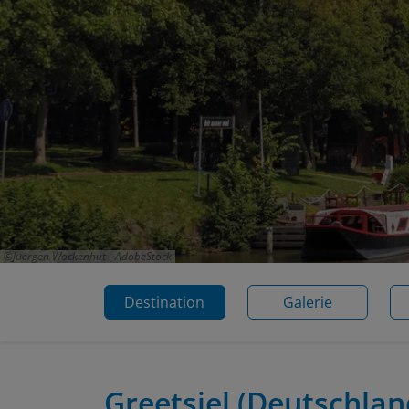
Juergen Wackenhut - AdobeStock
Destination
Galerie
Greetsiel
(Deutschlan