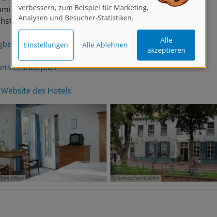
verbessern, zum Beispiel für Marketing,
minuten.
Analysen und Besucher-Statistiken.
hster Flugplatz: Bremen, Osnabrück
Alle
Einstellungen
Alle Ablehnen
beschreibung
akzeptieren
etsiel Stadtplan
 Website des Hotels
hes Haus
Sebastian Gothe