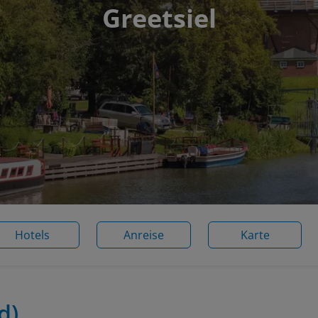
Greetsiel
Hotels
Anreise
Karte
d)