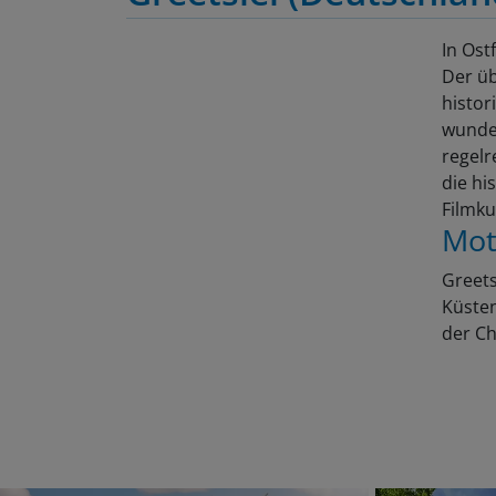
In Ost
Der üb
histor
wunder
regelr
die hi
Filmku
Mot
Greets
Küsten
der Ch