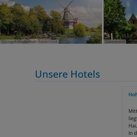
Juergen Wackenhut - AdobeStock
artistravel
Unsere Hotels
Hoh
Mit
lie
Hau
In 