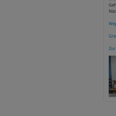
Geh
Näc
Weg
Gre
Zur
Ho