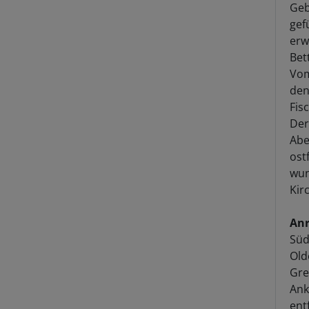
Geb
gef
erw
Bet
Vom
den
Fis
Der
Abe
ost
wun
Kir
Anr
Süd
Old
Gre
Ank
ent