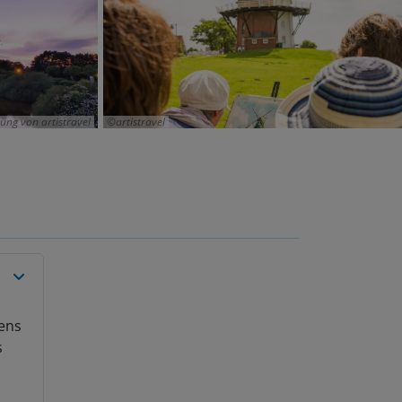
ung von artistravel
artistravel
fens
s