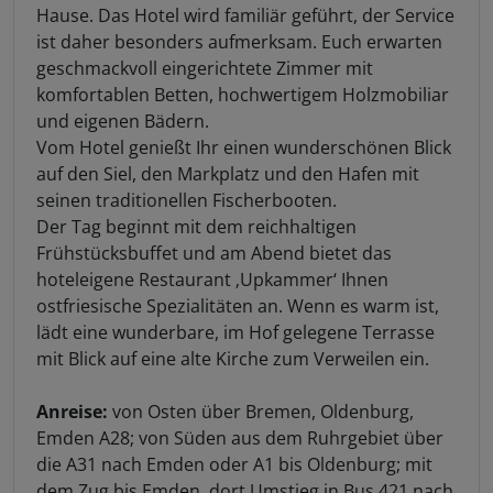
Hause. Das Hotel wird familiär geführt, der Service
ist daher besonders aufmerksam. Euch erwarten
geschmackvoll eingerichtete Zimmer mit
komfortablen Betten, hochwertigem Holzmobiliar
und eigenen Bädern.
Vom Hotel genießt Ihr einen wunderschönen Blick
auf den Siel, den Markplatz und den Hafen mit
seinen traditionellen Fischerbooten.
Der Tag beginnt mit dem reichhaltigen
Frühstücksbuffet und am Abend bietet das
hoteleigene Restaurant ‚Upkammer‘ Ihnen
ostfriesische Spezialitäten an. Wenn es warm ist,
lädt eine wunderbare, im Hof gelegene Terrasse
mit Blick auf eine alte Kirche zum Verweilen ein.
Anreise:
von Osten über Bremen, Oldenburg,
Emden A28; von Süden aus dem Ruhrgebiet über
die A31 nach Emden oder A1 bis Oldenburg; mit
dem Zug bis Emden, dort Umstieg in Bus 421 nach