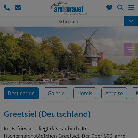
Such
Schreiben
Juergen Wackenhut - AdobeStock
Destination
Galerie
Hotels
Anreise
Greetsiel
(Deutschland)
In Ostfriesland liegt das zauberhafte
Fischerhafenstädtchen Greetsiel. Der über 600 Jahre