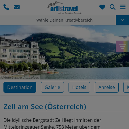
Such
Wähle Deinen Kreativbereich
Andi Steiner / unsplash
Destination
Galerie
Hotels
Anreise
Zell am See
(Österreich)
Die idyllische Bergstadt Zell liegt inmitten der
Mittelprinzgauer Senke, 758 Meter über dem