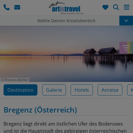
Such
Wähle Deinen Kreativbereich
Thomas Bichler
Destination
Galerie
Hotels
Anreise
Bregenz
(Österreich)
Bregenz liegt direkt am östlichen Ufer des Bodensees
und ist die Hauptstadt des gebirgigen österreichischen