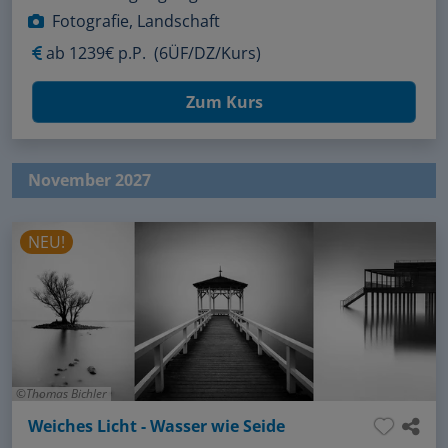
Fotografie, Landschaft
ab
1239€ p.P.
(6ÜF/DZ/Kurs)
Zum Kurs
November 2027
NEU!
Thomas Bichler
Weiches Licht - Wasser wie Seide