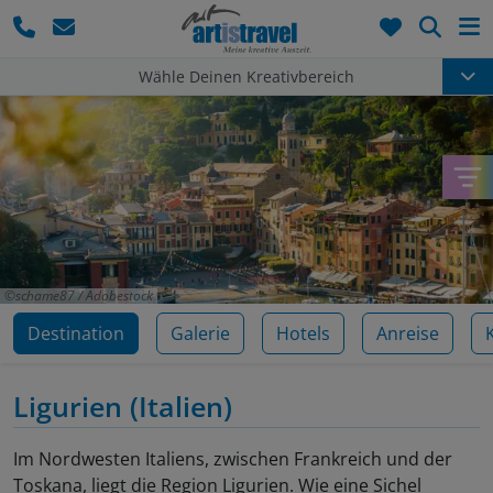
Such
Wähle Deinen Kreativbereich
schame87 / Adobestock
Destination
Galerie
Hotels
Anreise
Ligurien
(Italien)
Im Nordwesten Italiens, zwischen Frankreich und der
Toskana, liegt die Region Ligurien. Wie eine Sichel