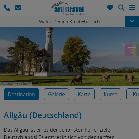
Such
Wähle Deinen Kreativbereich
asiafoto / iStock
Destination
Galerie
Karte
Kurse
Ku
Allgäu
(Deutschland)
Das Allgäu ist eines der schönsten Ferienziele
Deutschlands! Es erstreckt sich von der sanften