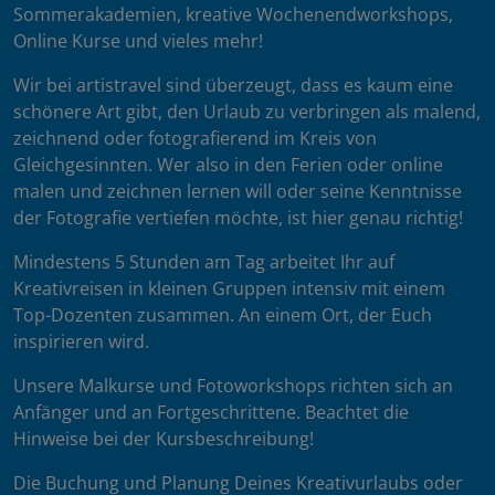
Sommerakademien, kreative Wochenendworkshops,
Kursstunden zur Verfügung, so dass
Online Kurse und vieles mehr!
„Frühaufsteher“ und „Nachteulen“ auch außerhalb
der Kursstunden an ihren Werken arbeiten
Wir bei artistravel sind überzeugt, dass es kaum eine
können! Sie können Materialien etc. immer im
schönere Art gibt, den Urlaub zu verbringen als malend,
Atelier belassen und müssen nicht täglich um- und
zeichnend oder fotografierend im Kreis von
aufräumen. Bei einigen Kursen kann das
Gleichgesinnten. Wer also in den Ferien oder online
abweichen, zum Beispiel dann, wenn der Kurs im
malen und zeichnen lernen will oder seine Kenntnisse
Freien stattfindet. Bitte frage hierzu Deinen
der Fotografie vertiefen möchte, ist hier genau richtig!
Dozenten. Er hat die Schlüsselhoheit.
Mindestens 5 Stunden am Tag arbeitet Ihr auf
Das Atelier ist oft, aber nicht in jedem Fall in dem
Kreativreisen in kleinen Gruppen intensiv mit einem
Hotel, wo Du untergebracht bist. Solltest Du ohne
Top-Dozenten zusammen. An einem Ort, der Euch
Auto anreisen, lass uns das bei der Buchung
inspirieren wird.
wissen.
Unsere Malkurse und Fotoworkshops richten sich an
Finissage oder Schlussbesprechung
Anfänger und an Fortgeschrittene. Beachtet die
Hinweise bei der Kursbeschreibung!
Mit einer Schlussbesprechung der entstandenen
Werke endet der Kurs in der Regel am Freitag
Die Buchung und Planung Deines Kreativurlaubs oder
Nachmittag. Die Uhrzeit wird vor Ort