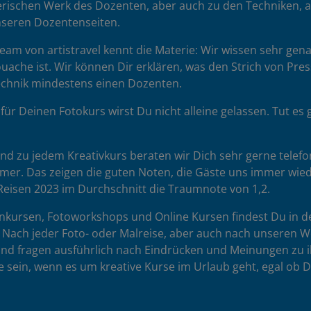
rischen Werk des Dozenten, aber auch zu den Techniken, auf 
unseren Dozentenseiten.
am von artistravel kennt die Materie: Wir wissen sehr gena
uache ist. Wir können Dir erklären, was den Strich von Pr
Technik mindestens einen Dozenten.
für Deinen Fotokurs wirst Du nicht alleine gelassen. Tut 
d zu jedem Kreativkurs beraten wir Dich sehr gerne telefon
hmer. Das zeigen die guten Noten, die Gäste uns immer wie
eisen 2023 im Durchschnitt die Traumnote von 1,2.
nkursen, Fotoworkshops und Online Kursen findest Du in d
n. Nach jeder Foto- oder Malreise, aber auch nach unsere
und fragen ausführlich nach Eindrücken und Meinungen zu 
se sein, wenn es um kreative Kurse im Urlaub geht, egal ob D