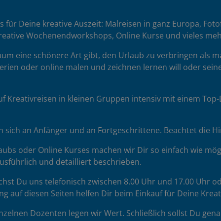
es für Deine kreative Auszeit: Malreisen in ganz Europa, Fot
reative Wochenendworkshops, Online Kurse und vieles meh
 kaum eine schönere Art gibt, den Urlaub zu verbringen als 
erien oder online malen und zeichnen lernen will oder seine
uf Kreativreisen in kleinen Gruppen intensiv mit einem To
sich an Anfänger und an Fortgeschrittene. Beachtet die H
ubs oder Online Kurses machen wir Dir so einfach wie mögl
sführlich und detailliert beschrieben.
chst Du uns telefonisch zwischen 8.00 Uhr und 17.00 Uhr od
ng auf diesen Seiten helfen Dir beim Einkauf für Deine Krea
zelnen Dozenten legen wir Wert. Schließlich sollst Du gena