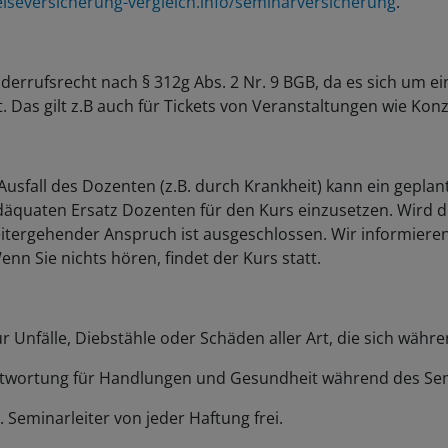
eiseversicherung-vergleich.info/seminarversicherung
.
rrufsrecht nach § 312g Abs. 2 Nr. 9 BGB, da es sich um ein
Das gilt z.B auch für Tickets von Veranstaltungen wie Konze
sfall des Dozenten (z.B. durch Krankheit) kann ein geplant
adäquaten Ersatz Dozenten für den Kurs einzusetzen. Wird de
weitergehender Anspruch ist ausgeschlossen. Wir informiere
Wenn Sie nichts hören, findet der Kurs statt.
r Unfälle, Diebstähle oder Schäden aller Art, die sich wäh
ntwortung für Handlungen und Gesundheit während des Se
 Seminarleiter von jeder Haftung frei.