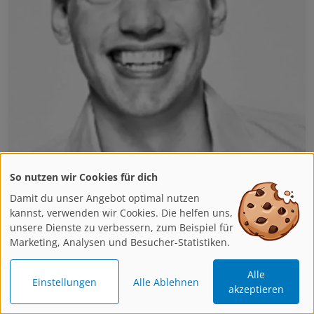
So nutzen wir Cookies für dich
Damit du unser Angebot optimal nutzen
Christoph Menke
kannst, verwenden wir Cookies. Die helfen uns,
unsere Dienste zu verbessern, zum Beispiel für
Marketing, Analysen und Besucher-Statistiken.
Christoph Menke studierte Mechatronik, er
entwickelt und realisiert die IT-Schnittstellen bei
Alle
artistravel.
Einstellungen
Alle Ablehnen
akzeptieren
Schon während seines Studiums konnte er