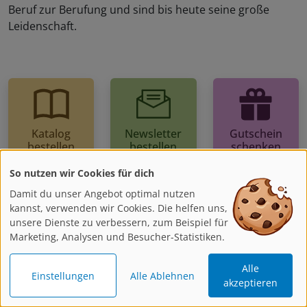
Beruf zur Berufung und sind bis heute seine große
Leidenschaft.
Katalog
Newsletter
Gutschein
bestellen
bestellen
schenken
So nutzen wir Cookies für dich
Damit du unser Angebot optimal nutzen
kannst, verwenden wir Cookies. Die helfen uns,
unsere Dienste zu verbessern, zum Beispiel für
Kontakt
Marketing, Analysen und Besucher-Statistiken.
Wir sind gerne für Dich da!
Alle
Einstellungen
Alle Ablehnen
Montag - Freitag
akzeptieren
8:00 - 17:00 Uhr