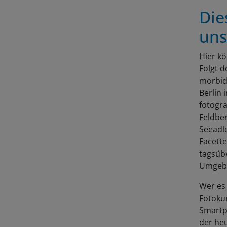
Die
uns
Hier kö
Folgt d
morbide
Berlin 
fotogr
Feldber
Seeadle
Facette
tagsübe
Umgeb
Wer es 
Fotoku
Smartph
der heu