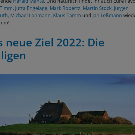
gende
Harald Mante
. Und natürlich findet Ihr auch Eure Fav
 Timm
,
Jutta Engelage
,
Mark Robertz
,
Martin Stock
,
Jürgen
uth
,
Michael Lohmann
,
Klaus Tamm
und
Jan Leßmann
wied
amm!
 neue Ziel 2022: Die
lligen