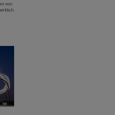
en von
irklich