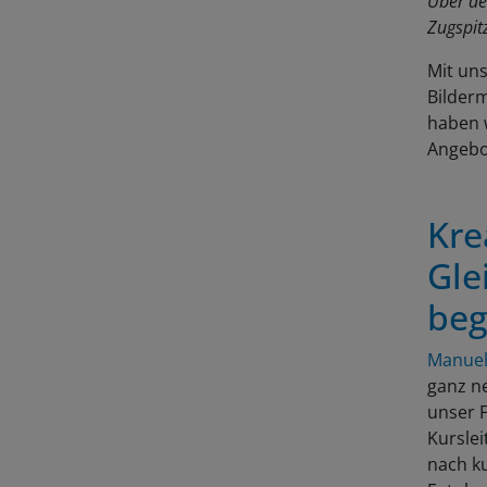
Über de
Zugspit
Mit un
Bilderm
haben w
Angebo
Kre
Gle
beg
Manuel
ganz ne
unser 
Kurslei
nach k