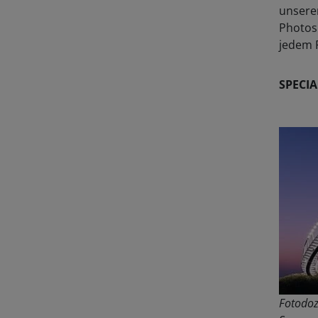
unserem
Photosh
jedem 
SPECIA
Fotodo