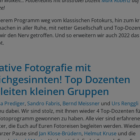
n Wolken… Fotoerlebnis mit artistravel Dozent
Mark Robertz
auf
ze!
serem Programm weg vom klassischen Fotokurs, hin zum kr
achen in aller Ruhe, mit netter Gesellschaft und Top-Doze
ir den Nerv getroffen. Und so erweitern wir auch 2022 das
t.
ative Fotografie mit
ichgesinnten! Top Dozenten
leiten kleinen Gruppen
a Prediger
,
Sandro Fabris
,
Bernd Meissner
und
Urs Renggli
u dabei. Wir sind stolz, mit Ihnen wieder 4 Top-Dozenten f
Fotoprogramm gewonnen zu haben. Alle vier sind erfahrene
ter, die Euch auf Euren Fotoreisen begleiten werden. Wiede
urzer Pause sind
Jan Klose-Brüdern
,
Helmut Kruse
und die