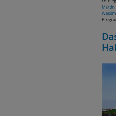
Fotole
Martin
Wassm
Progr
Das
Ha