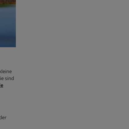
kleine
ie sind
le
 der