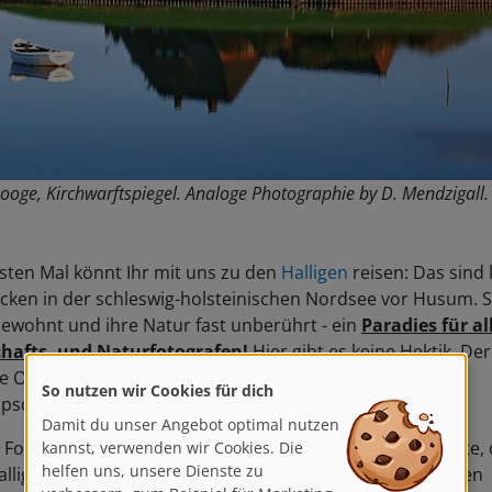
Hooge, Kirchwarftspiegel. Analoge Photographie by D. Mendzigall.
sten Mal könnt Ihr mit uns zu den
Halligen
reisen: Das sind 
cken in der schleswig-holsteinischen Nordsee vor Husum. S
ewohnt und ihre Natur fast unberührt - ein
Paradies für al
hafts- und Naturfotografen!
Hier gibt es keine Hektik. Der
e Ort für eine langsame Fotografie, ohne Druck und
So nutzen wir Cookies für dich
pschuss-Stress.
Damit du unser Angebot optimal nutzen
Fotoreisen führen uns auf die Hallig Langeneß, die größte,
kannst, verwenden wir Cookies. Die
helfen uns, unsere Dienste zu
lligen. Auf den Salzwiesen im Osten der Insel gibt es jeden