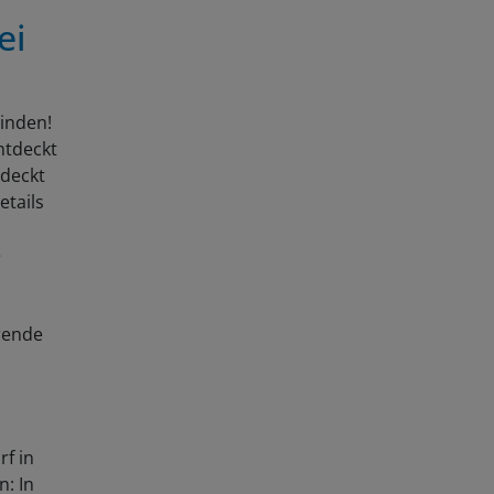
ei
binden!
ntdeckt
tdeckt
etails
e
erende
rf in
n: In