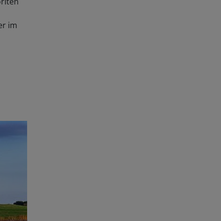
oriten
er im