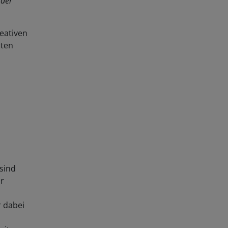
 der
eativen
nten
sind
ür
r dabei