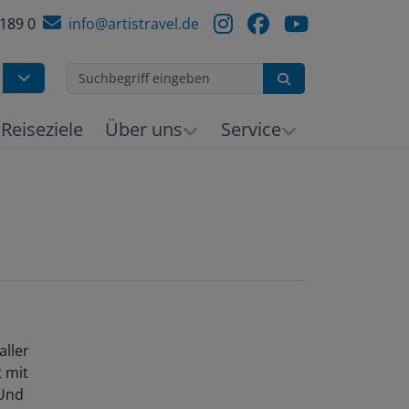
 189 0
info@artistravel.de
Suchen
Reiseziele
Über uns
Service
aller
t mit
 Und