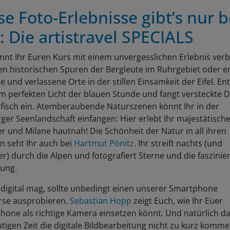
se Foto-Erlebnisse gibt’s nur b
: Die artistravel SPECIALS
nnt Ihr Euren Kurs mit einem unvergesslichen Erlebnis ver
en historischen Spuren der Bergleute im Ruhrgebiet oder e
 und verlassene Orte in der stillen Einsamkeit der Eifel. En
im perfekten Licht der blauen Stunde und fangt versteckte D
afisch ein. Atemberaubende Naturszenen könnt Ihr in der
ger Seenlandschaft einfangen: Hier erlebt Ihr majestätisch
r und Milane hautnah! Die Schönheit der Natur in all ihren
n seht Ihr auch bei
Hartmut Pönitz
. Ihr streift nachts (und
r) durch die Alpen und fotografiert Sterne und die faszini
ung.
digital mag, sollte unbedingt einen unserer Smartphone
rse ausprobieren.
Sebastian Hopp
zeigt Euch, wie Ihr Euer
one als richtige Kamera einsetzen könnt. Und natürlich da
tigen Zeit die digitale Bildbearbeitung nicht zu kurz komme