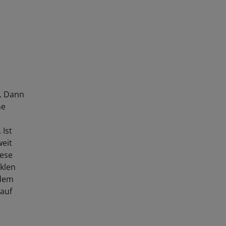
n. Dann
ne
 Ist
weit
iese
klen
rdem
 auf