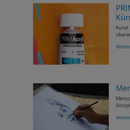
PRI
Kün
Kunst 
überar
Weite
Men
Mensch
Diszip
Weite