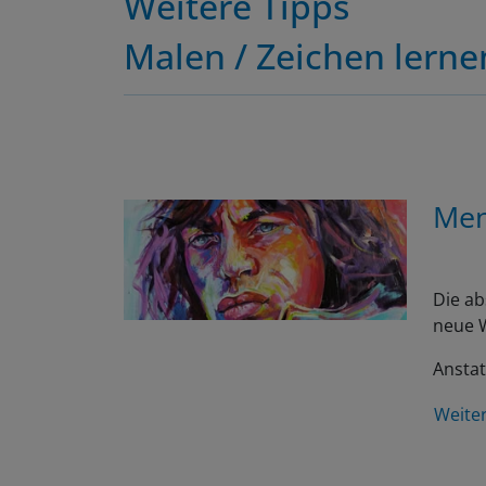
Malen / Zeichen lerne
Men
Die ab
neue W
Anstat
Weite