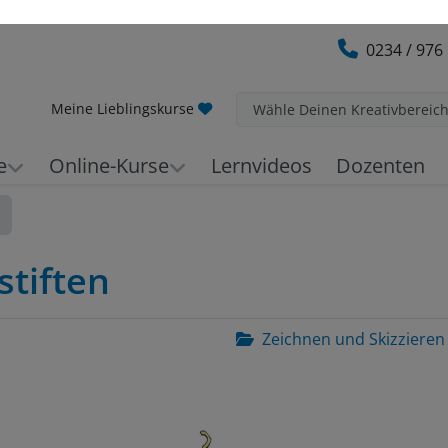
0234 / 976
Meine Lieblingskurse
Wähle Deinen Kreativbereic
e
Online-Kurse
Lernvideos
Dozenten
stiften
Zeichnen und Skizzieren