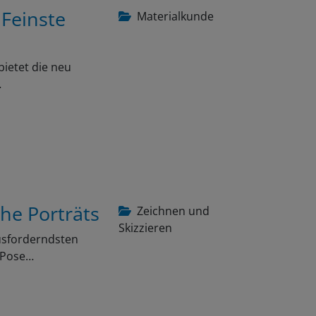
 Feinste
Materialkunde
bietet die neu
…
che Porträts
Zeichnen und
Skizzieren
ausforderndsten
e Pose…