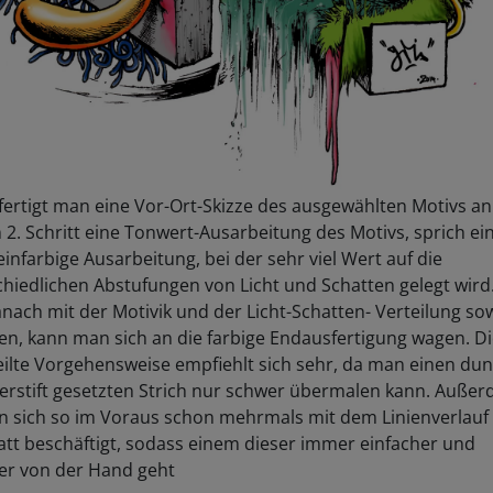
fertigt man eine Vor-Ort-Skizze des ausgewählten Motivs a
m 2. Schritt eine Tonwert-Ausarbeitung des Motivs, sprich ei
 einfarbige Ausarbeitung, bei der sehr viel Wert auf die
hiedlichen Abstufungen von Licht und Schatten gelegt wird.
ach mit der Motivik und der Licht-Schatten- Verteilung so
en, kann man sich an die farbige Endausfertigung wagen. D
ilte Vorgehensweise empfiehlt sich sehr, da man einen dun
serstift gesetzten Strich nur schwer übermalen kann. Auße
n sich so im Voraus schon mehrmals mit dem Linienverlauf
tt beschäftigt, sodass einem dieser immer einfacher und
ler von der Hand geht