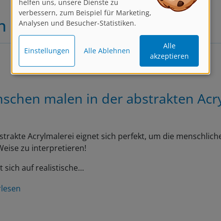
verbessern, zum Beispiel für Marketing,
Analysen und Besucher-Statistiken.
n
Alle
Einstellungen
Alle Ablehnen
akzeptieren
schen malen in der abstrakten Acr
strakte Acrylmalerei eignet sich perfekt, um die menschliche
eise zu interpretieren!
t sich auf realistische…
rlesen