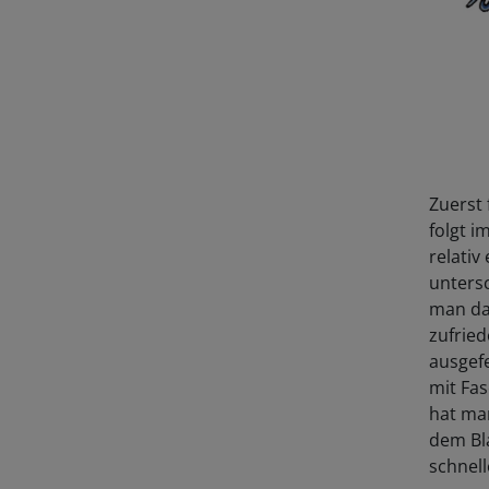
Zuerst 
folgt i
relativ
untersc
man dan
zufried
ausgefe
mit Fa
hat ma
dem Bla
schnel