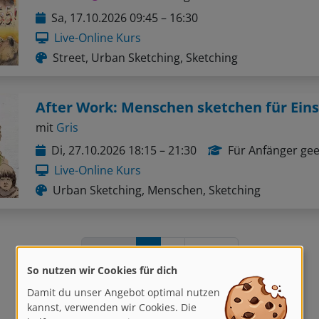
Sa, 17.10.2026 09:45 – 16:30
Live-Online Kurs
Street, Urban Sketching, Sketching
After Work: Menschen sketchen für Eins
mit
Gris
Di, 27.10.2026 18:15 – 21:30
Für Anfänger gee
Live-Online Kurs
Urban Sketching, Menschen, Sketching
Zurück
1
2
Weiter
So nutzen wir Cookies für dich
Damit du unser Angebot optimal nutzen
kannst, verwenden wir Cookies. Die
helfen uns, unsere Dienste zu