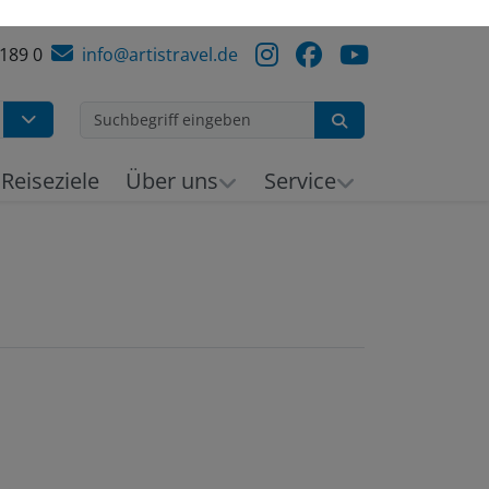
 189 0
info@artistravel.de
Suchen
h
Reiseziele
Über uns
Service