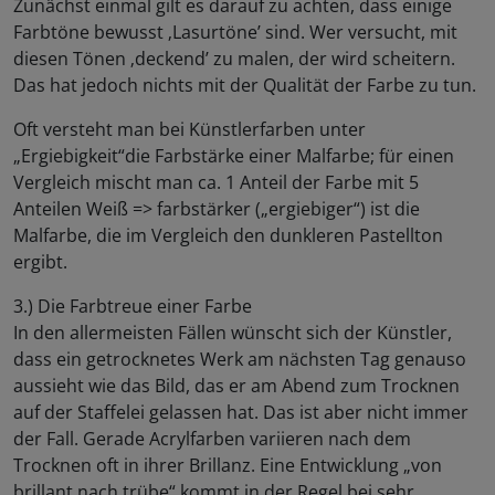
Zunächst einmal gilt es darauf zu achten, dass einige
Farbtöne bewusst ‚Lasurtöne’ sind. Wer versucht, mit
diesen Tönen ‚deckend’ zu malen, der wird scheitern.
Das hat jedoch nichts mit der Qualität der Farbe zu tun.
Oft versteht man bei Künstlerfarben unter
„Ergiebigkeit“die Farbstärke einer Malfarbe; für einen
Vergleich mischt man ca. 1 Anteil der Farbe mit 5
Anteilen Weiß => farbstärker („ergiebiger“) ist die
Malfarbe, die im Vergleich den dunkleren Pastellton
ergibt.
3.) Die Farbtreue einer Farbe
In den allermeisten Fällen wünscht sich der Künstler,
dass ein getrocknetes Werk am nächsten Tag genauso
aussieht wie das Bild, das er am Abend zum Trocknen
auf der Staffelei gelassen hat. Das ist aber nicht immer
der Fall. Gerade Acrylfarben variieren nach dem
Trocknen oft in ihrer Brillanz. Eine Entwicklung „von
brillant nach trübe“ kommt in der Regel bei sehr