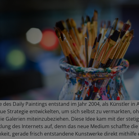
e des Daily Paintings entstand im Jahr 2004, als Künstler in
ue Strategie entwickelten, um sich selbst zu vermarkten, o
ie Galerien miteinzubeziehen. Diese Idee kam mit der steti
lung des Internets auf, denn das neue Medium schaffte die
keit, gerade frisch entstandene Kunstwerke direkt mithilfe 
der ganzen Welt zu zeigen. Im Großraum Europa und vor al