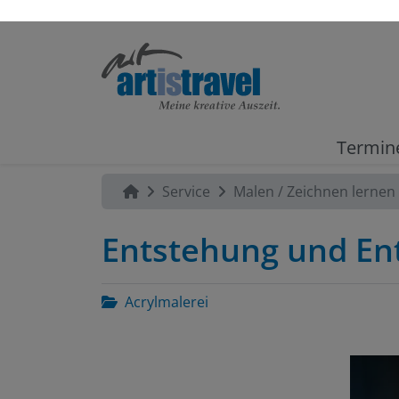
Termin
Service
Malen / Zeichnen lernen
Entstehung und Ent
Acrylmalerei