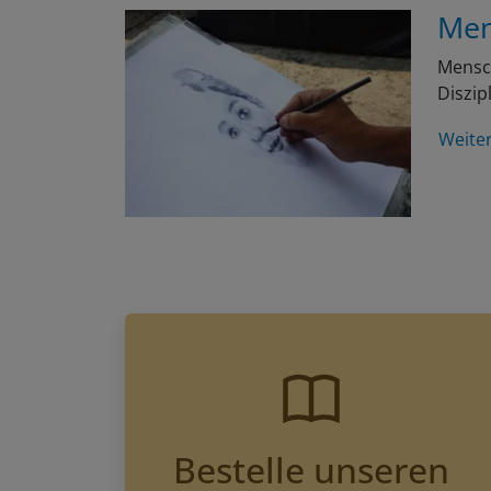
Men
Mensch
Diszip
Weite
Bestelle unseren