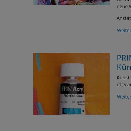
neue W
Anstat
Weite
PRI
Kün
Kunst 
überar
Weite