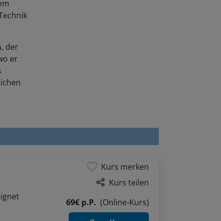
 Technik
, der
wo er
s
lichen
Kurs merken
Kurs teilen
ignet
69€ p.P.
(Online-Kurs)
Zum Kurs