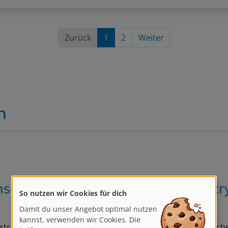
Zurück
1
2
Weiter
n
schen malen in der abstrakten Acr
So nutzen wir Cookies für dich
Damit du unser Angebot optimal nutzen
kannst, verwenden wir Cookies. Die
helfen uns, unsere Dienste zu
strakte Acrylmalerei eignet sich perfekt, um die menschliche