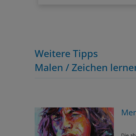
Weitere Tipps
Malen / Zeichen lerne
Men
Die ab