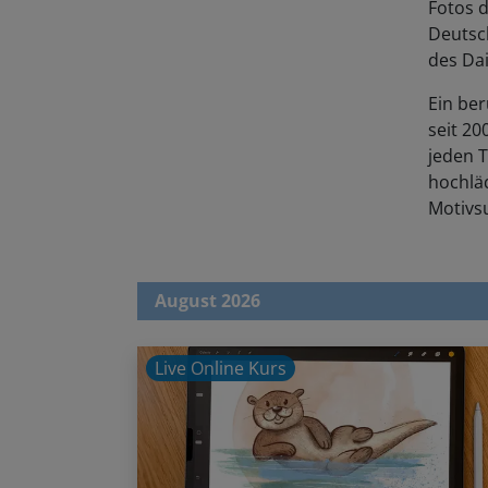
Deutsch
des Dai
Ein ber
seit 20
jeden T
hochläd
Motivs
August 2026
Live Online Kurs