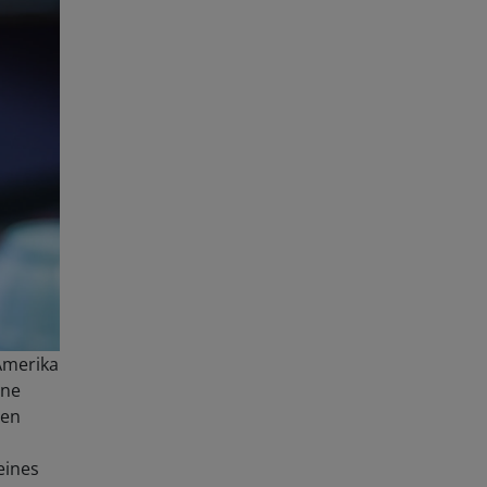
 Amerika
hne
gen
eines
lem