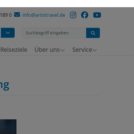
 189 0
info@artistravel.de
Suchen
h
Reiseziele
Über uns
Service
ng