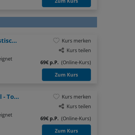
After Work: Spielerischer Einstieg in plastisches Zeichnen
Kurs merken
Kurs teilen
eignet
69€ p.P.
(Online-Kurs)
Zum Kurs
After Work: Licht & Schatten im Aquarell - Tonwerte verstehen und anwenden
Kurs merken
Kurs teilen
eignet
69€ p.P.
(Online-Kurs)
Zum Kurs