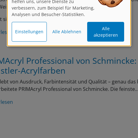
verbessern, zum Beispiel für Marketing,
eise zu interpretieren!
Analysen und Besucher-Statistiken.
t sich auf realistische…
Alle
Einstellungen
Alle Ablehnen
akzeptieren
rlesen
MAcryl Professional von Schmincke:
stler-Acrylfarben
lebt von Ausdruck, Farbintensität und Qualität – genau das 
beitete PRIMAcryl Professional von Schmincke. Die feinste
rlesen