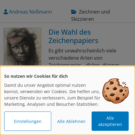
Andreas Noßmann
Zeichnen und
Skizzieren
Die Wahl des
Zeichenpapiers
Es gibt unwahrscheinlich viele
verschiedene Arten von
Zeichenpapier – dickes, dünnes,
raues, glattes, glänzendes, farbiges
So nutzen wir Cookies für dich
und so weiter. Jedes Papier…
Damit du unser Angebot optimal nutzen
kannst, verwenden wir Cookies. Die helfen uns,
Weiterlesen
unsere Dienste zu verbessern, zum Beispiel für
Marketing, Analysen und Besucher-Statistiken.
Alle
Elena Romanzin
Zeichnen und
Einstellungen
Alle Ablehnen
akzeptieren
Skizzieren