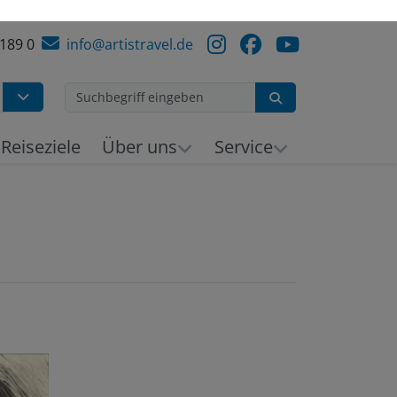
 189 0
info@artistravel.de
Suchen
h
Reiseziele
Über uns
Service