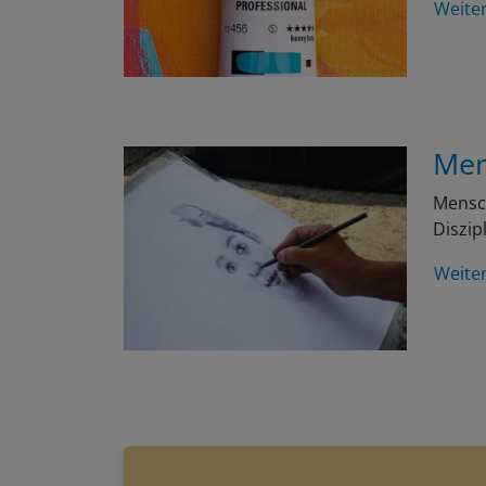
Men
Mensch
Diszip
Weite