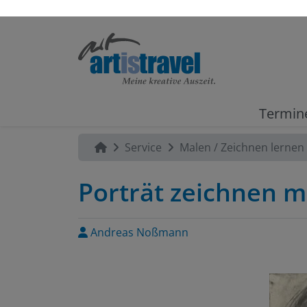
Termin
Service
Malen / Zeichnen lernen
Porträt zeichnen m
Andreas Noßmann