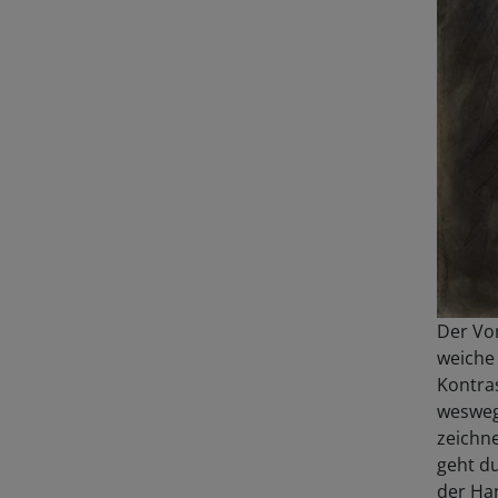
Der Vor
weiche
Kontras
weswege
zeichne
geht d
der Han