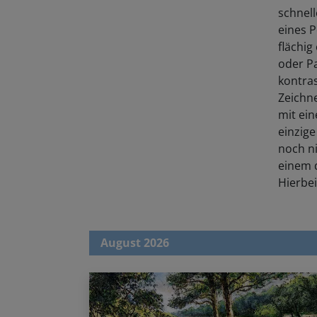
schnell
eines P
flächig
oder Pa
kontras
Zeichne
mit ei
einzige
noch ni
einem d
Hierbei
August 2026