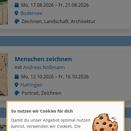
Mo, 17.08.2026 – Fr, 21.08.2026
Bodensee
Zeichnen, Landschaft, Architektur
Menschen zeichnen
mit
Andreas Noßmann
Mo, 12.10.2026 – Fr, 16.10.2026
Hattingen
Portrait, Zeichnen
So nutzen wir Cookies für dich
Damit du unser Angebot optimal nutzen
kannst, verwenden wir Cookies. Die
helfen uns, unsere Dienste zu
Landschaften zeichnen