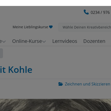
0234 / 976
Meine Lieblingskurse
Wähle Deinen Kreativbereic
e
Online-Kurse
Lernvideos
Dozenten
it Kohle
Zeichnen und Skizzieren