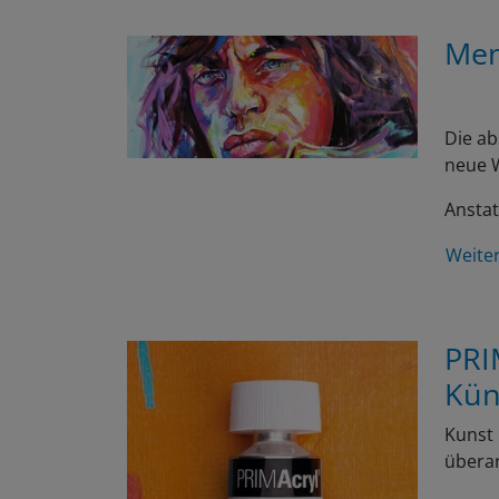
Men
Die ab
neue W
Anstat
Weite
PRI
Kün
Kunst 
überar
Weite