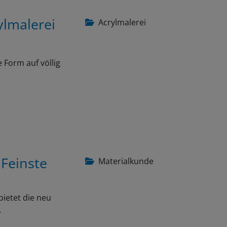
ylmalerei
Acrylmalerei
 Form auf völlig
 Feinste
Materialkunde
bietet die neu
…