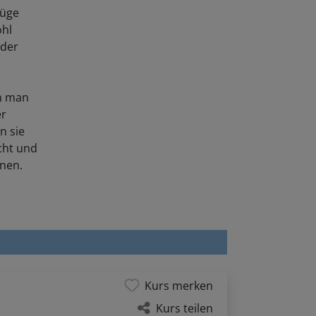
züge
ohl
eder
em man
er
n sie
scht und
nnen.
Kurs merken
Kurs teilen