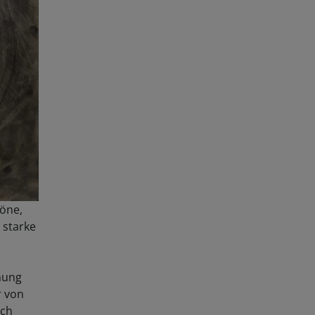
höne,
 starke
hnung
r von
ich