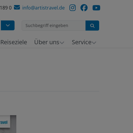
 189 0
info@artistravel.de
Suchen
h
Reiseziele
Über uns
Service