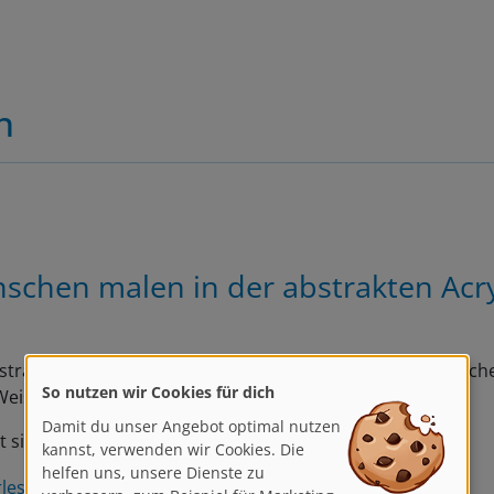
n
schen malen in der abstrakten Acr
strakte Acrylmalerei eignet sich perfekt, um die menschliche
So nutzen wir Cookies für dich
eise zu interpretieren!
Damit du unser Angebot optimal nutzen
t sich auf realistische…
kannst, verwenden wir Cookies. Die
helfen uns, unsere Dienste zu
rlesen