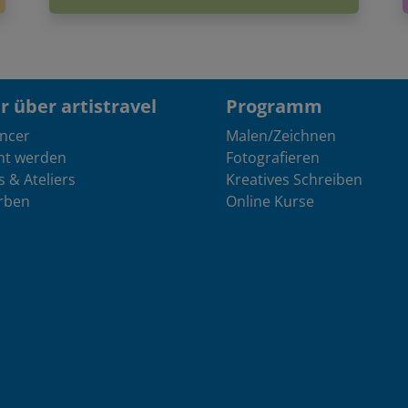
 über artistravel
Programm
encer
Malen/Zeichnen
nt werden
Fotografieren
s & Ateliers
Kreatives Schreiben
rben
Online Kurse