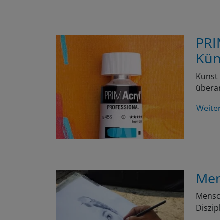
PRI
Kün
Kunst 
überar
Weite
Men
Mensch
Diszip