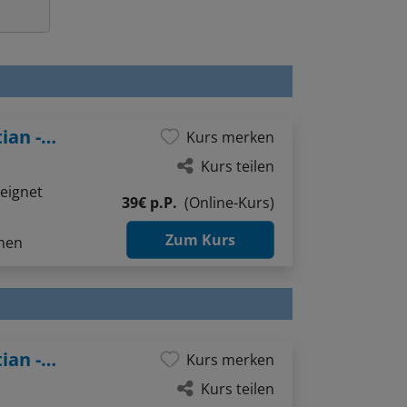
After Work: "Offenes Atelier" mit Sebastian - Thema: Gesichter ganz einfach (Bleistift / Aquarellstifte)
Kurs merken
Kurs teilen
eignet
39€ p.P.
(Online-Kurs)
Zum Kurs
hnen
After Work: "Offenes Atelier" mit Sebastian - Thema: Menschen in Bewegung sketchen (Liner / Pinselstifte / Aquarellfarben)
Kurs merken
Kurs teilen