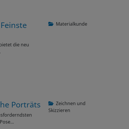
 Feinste
Materialkunde
bietet die neu
…
che Porträts
Zeichnen und
Skizzieren
ausforderndsten
e Pose…