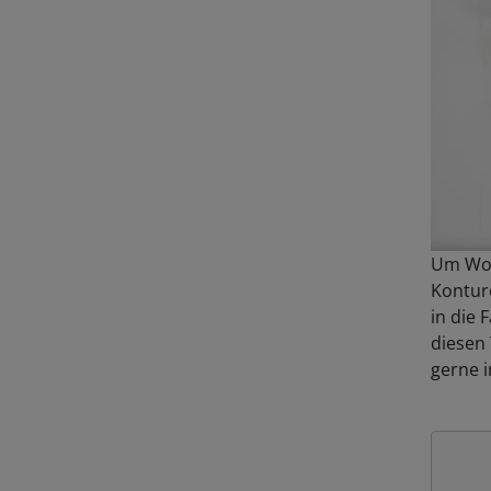
Um Wolk
Kontur
in die 
diesen 
gerne i