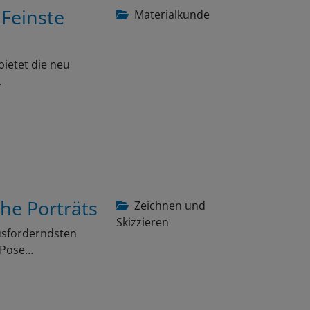
 Feinste
Materialkunde
bietet die neu
…
che Porträts
Zeichnen und
Skizzieren
ausforderndsten
e Pose…