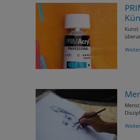
PRI
Kün
Kunst 
überar
Weite
Men
Mensch
Diszip
Weite