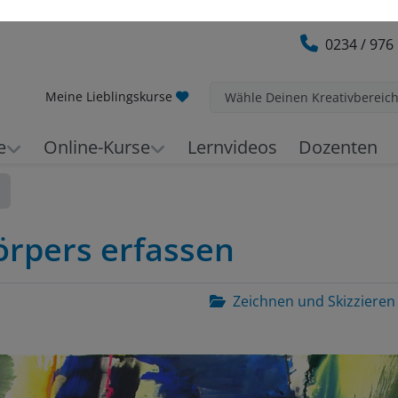
0234 / 976
Meine Lieblingskurse
Wähle Deinen Kreativbereic
e
Online-Kurse
Lernvideos
Dozenten
örpers erfassen
Zeichnen und Skizzieren