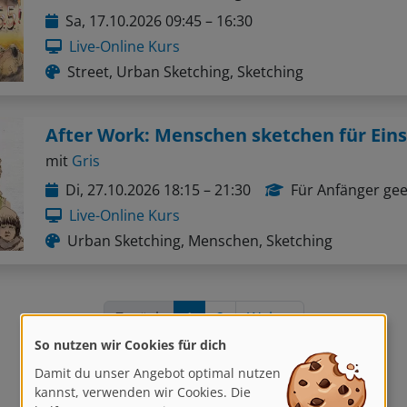
Sa, 17.10.2026 09:45 – 16:30
Live-Online Kurs
Street, Urban Sketching, Sketching
After Work: Menschen sketchen für Eins
mit
Gris
Di, 27.10.2026 18:15 – 21:30
Für Anfänger gee
Live-Online Kurs
Urban Sketching, Menschen, Sketching
Zurück
1
2
Weiter
So nutzen wir Cookies für dich
Damit du unser Angebot optimal nutzen
kannst, verwenden wir Cookies. Die
helfen uns, unsere Dienste zu