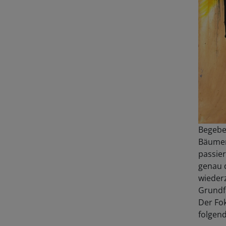
Begeben
Bäumen
passie
genau 
wiederz
Grundfo
Der Fo
folgend