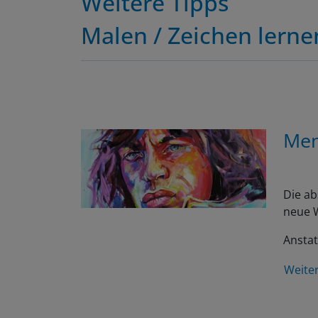
Malen / Zeichen lerne
Men
Die ab
neue W
Anstat
Weite