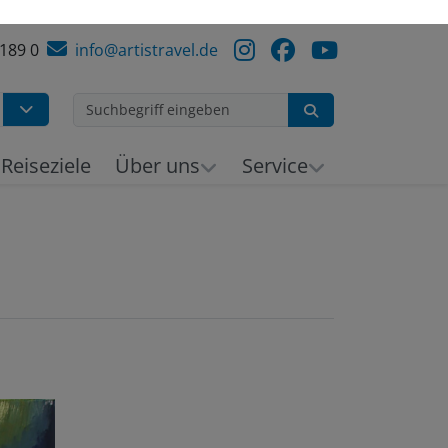
 189 0
info@artistravel.de
Suchen
h
Reiseziele
Über uns
Service