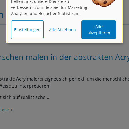
verbessern, zum Beispiel für Marketing,
Analysen und Besucher-Statistiken.
n
Alle
Einstellungen
Alle Ablehnen
akzeptieren
schen malen in der abstrakten Acr
strakte Acrylmalerei eignet sich perfekt, um die menschliche
eise zu interpretieren!
t sich auf realistische…
rlesen