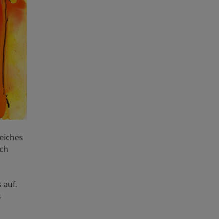
eiches
sch
s auf.
s