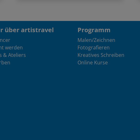
 über artistravel
Programm
encer
Malen/Zeichnen
nt werden
Fotografieren
s & Ateliers
Kreatives Schreiben
rben
Online Kurse