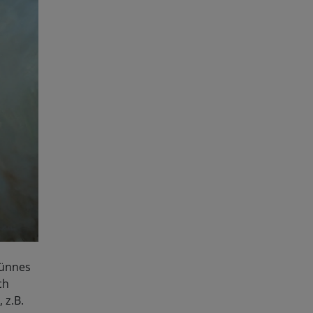
dünnes
ch
 z.B.