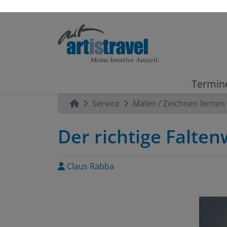
Termin
Service
Malen / Zeichnen lernen
Der richtige Falten
Claus Rabba