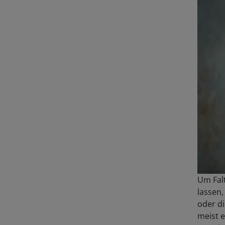
Um Fal
lassen
oder d
meist e