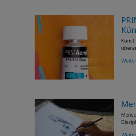
PRI
Kün
Kunst 
überar
Weite
Men
Mensch
Diszip
Weite