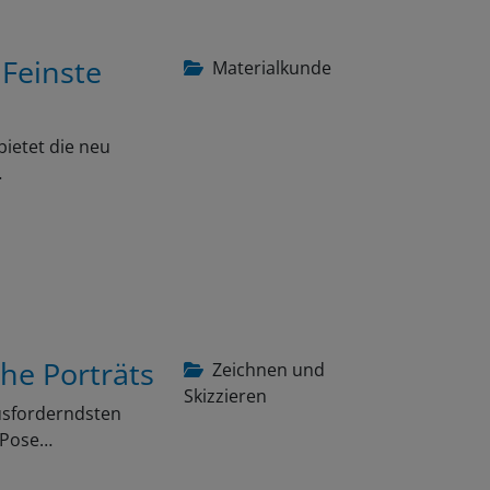
 Feinste
Materialkunde
bietet die neu
…
che Porträts
Zeichnen und
Skizzieren
ausforderndsten
e Pose…