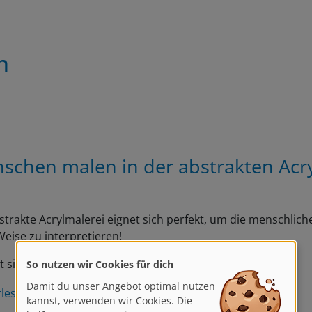
n
schen malen in der abstrakten Acr
strakte Acrylmalerei eignet sich perfekt, um die menschliche
eise zu interpretieren!
So nutzen wir Cookies für dich
t sich auf realistische…
Damit du unser Angebot optimal nutzen
kannst, verwenden wir Cookies. Die
rlesen
helfen uns, unsere Dienste zu