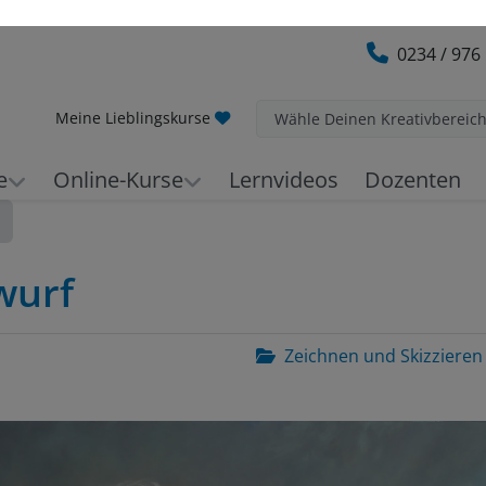
0234 / 976
Meine Lieblingskurse
Wähle Deinen Kreativbereic
e
Online-Kurse
Lernvideos
Dozenten
wurf
Zeichnen und Skizzieren