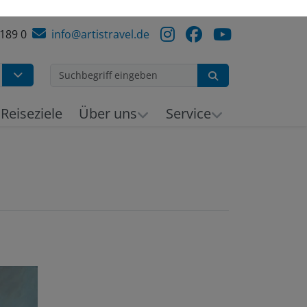
 189 0
info@artistravel.de
Suchen
h
Reiseziele
Über uns
Service