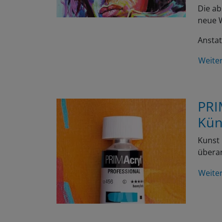
Die ab
neue W
Anstat
Weite
PRI
Kün
Kunst 
überar
Weite