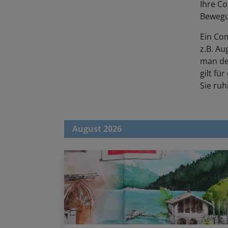
Bewegu
Ein Co
z.B. Au
man de
gilt fü
Sie ruh
August 2026