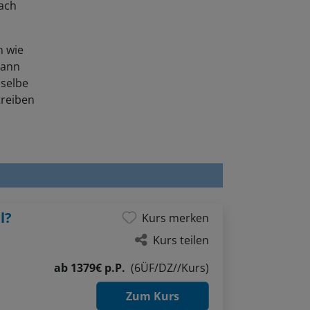
n wie
kann
selbe
treiben
l?
Kurs merken
Kurs teilen
ab
1379€ p.P.
(6ÜF/DZ//Kurs)
Zum Kurs
ur,