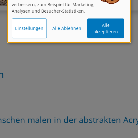
verbessern, zum Beispiel für Marketing,
Analysen und Besucher-Statistiken.
Alle
Einstellungen
Alle Ablehnen
Zurück
1
2
Weiter
akzeptieren
n
schen malen in der abstrakten Acr