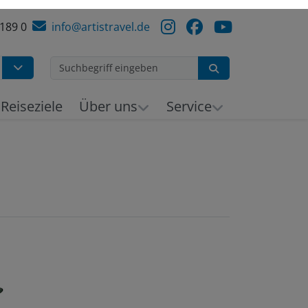
 189 0
info@artistravel.de
Suchen
h
Reiseziele
Über uns
Service