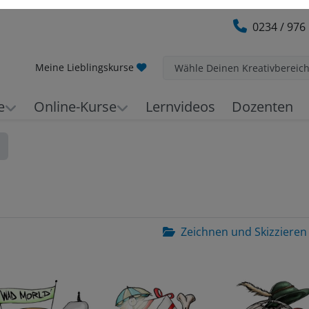
0234 / 976
Meine Lieblingskurse
Wähle Deinen Kreativbereic
e
Online-Kurse
Lernvideos
Dozenten
Zeichnen und Skizzieren