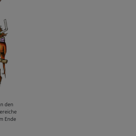
on den
ereiche
am Ende
fach