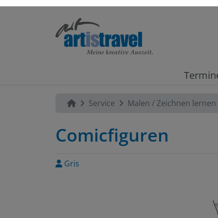
Termin
Service
Malen / Zeichnen lernen
Comicfiguren
Gris