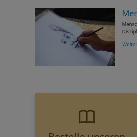
Men
Mensch
Diszip
Weite
Bestelle unseren