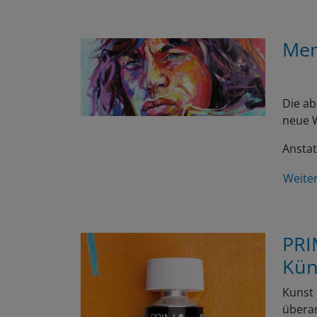
Men
Die ab
neue W
Anstat
Weite
PRI
Kün
Kunst 
überar