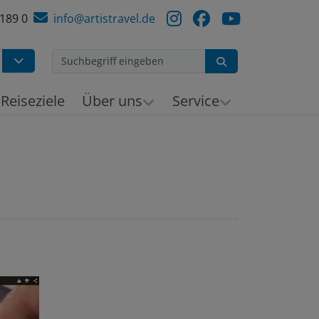
 189 0
info@artistravel.de
Suchen
h
Reiseziele
Über uns
Service