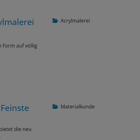
ylmalerei
Acrylmalerei
 Form auf völlig
 Feinste
Materialkunde
bietet die neu
…