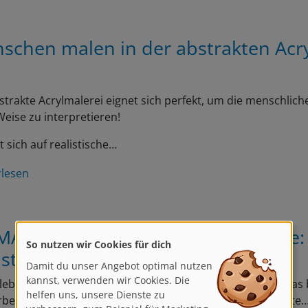
schen malen in der abstrakten Acr
strakte Acrylmalerei eignet sich perfekt, um die menschliche
eise zu interpretieren!
t sich auf realistische…
rlesen
MAcryl Professional von Schmincke:
So nutzen wir Cookies für dich
stler-Acrylfarben
Damit du unser Angebot optimal nutzen
kannst, verwenden wir Cookies. Die
lebt von Ausdruck, Farbintensität und Qualität – genau das 
helfen uns, unsere Dienste zu
beitete PRIMAcryl Professional von Schmincke. Die feinste