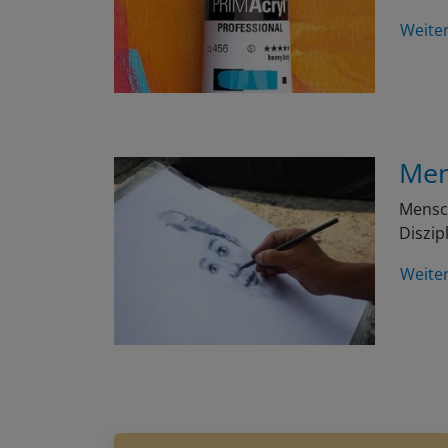
Weite
Men
Mensch
Diszip
Weite