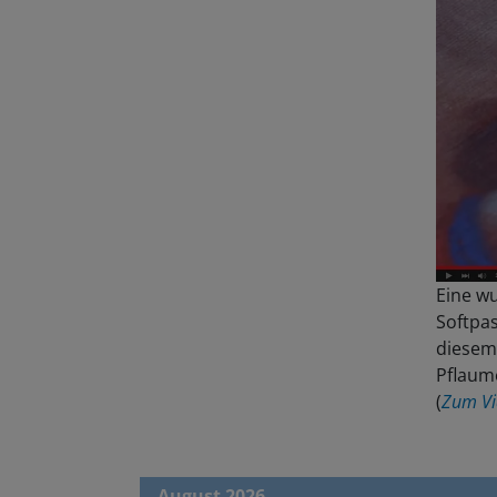
Eine wu
Softpas
diesem 
Pflaume
(
Zum Vi
August 2026