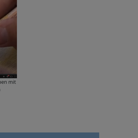
ben mit
n