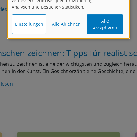
verbessern, zum Beispiel für Marketing,
Analysen und Besucher-Statistiken.
rlesen
Alle
Einstellungen
Alle Ablehnen
akzeptieren
schen zeichnen: Tipps für realistis
en zu zeichnen ist eine der wichtigsten und zugleich her
linen in der Kunst. Ein Gesicht erzählt eine Geschichte, ein
rlesen