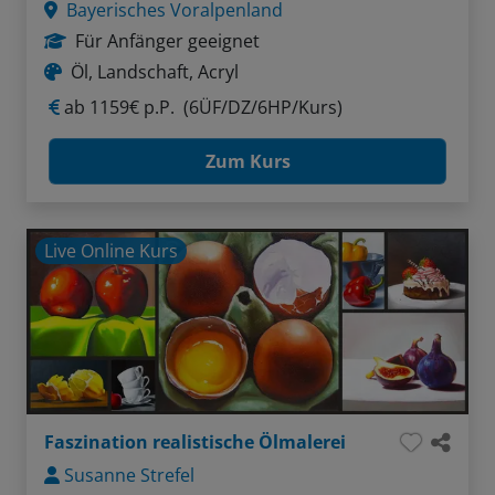
Bayerisches Voralpenland
Für Anfänger geeignet
Öl, Landschaft, Acryl
ab
1159€ p.P.
(6ÜF/DZ/6HP/Kurs)
Zum Kurs
Live Online Kurs
Faszination realistische Ölmalerei
Susanne Strefel