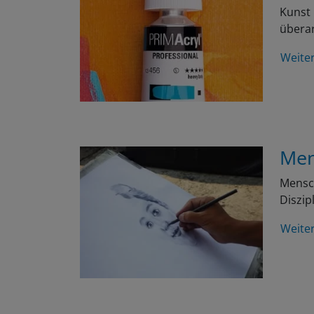
Kunst 
überar
Weite
Men
Mensch
Diszip
Weite