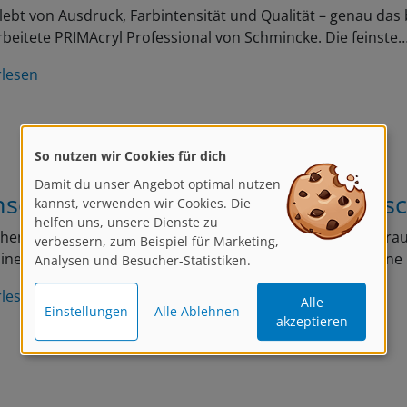
lebt von Ausdruck, Farbintensität und Qualität – genau das 
beitete PRIMAcryl Professional von Schmincke. Die feinste
rlesen
So nutzen wir Cookies für dich
Damit du unser Angebot optimal nutzen
schen zeichnen: Tipps für realistis
kannst, verwenden wir Cookies. Die
helfen uns, unsere Dienste zu
en zu zeichnen ist eine der wichtigsten und zugleich her
verbessern, zum Beispiel für Marketing,
linen in der Kunst. Ein Gesicht erzählt eine Geschichte, ein
Analysen und Besucher-Statistiken.
rlesen
Alle
Einstellungen
Alle Ablehnen
akzeptieren