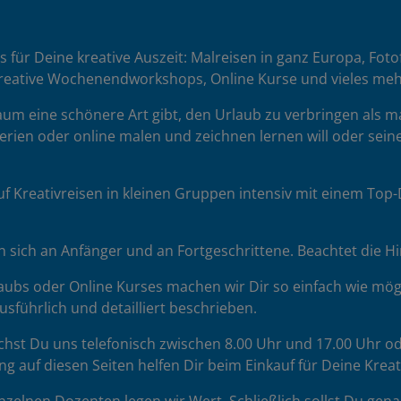
es für Deine kreative Auszeit: Malreisen in ganz Europa, Fot
reative Wochenendworkshops, Online Kurse und vieles meh
 kaum eine schönere Art gibt, den Urlaub zu verbringen als 
erien oder online malen und zeichnen lernen will oder seine
uf Kreativreisen in kleinen Gruppen intensiv mit einem To
sich an Anfänger und an Fortgeschrittene. Beachtet die H
ubs oder Online Kurses machen wir Dir so einfach wie mögl
sführlich und detailliert beschrieben.
chst Du uns telefonisch zwischen 8.00 Uhr und 17.00 Uhr od
ng auf diesen Seiten helfen Dir beim Einkauf für Deine Krea
zelnen Dozenten legen wir Wert. Schließlich sollst Du gena