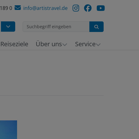
 189 0
info@artistravel.de
Suchen
h
Reiseziele
Über uns
Service