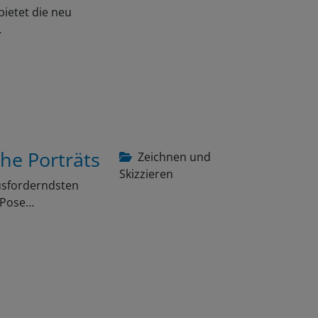
bietet die neu
…
che Porträts
Zeichnen und
Skizzieren
ausforderndsten
e Pose…