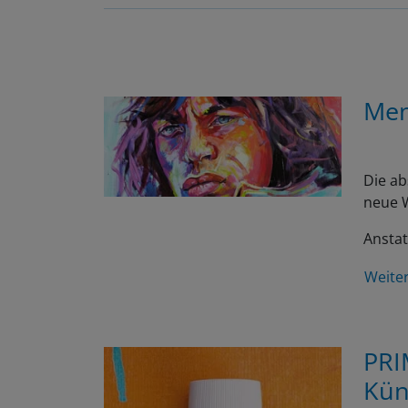
Men
Die ab
neue W
Anstat
Weite
PRI
Kün