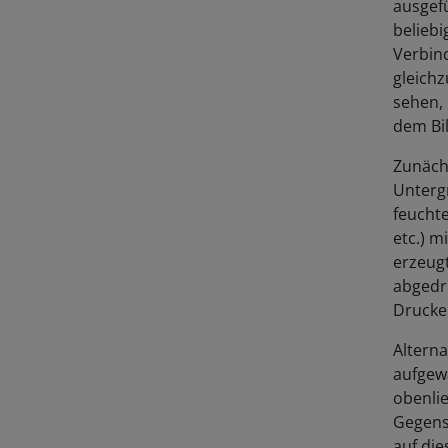
beliebi
Verbind
gleichz
sehen, 
dem Bil
Zunächs
Untergr
feuchte
etc.) m
erzeugt
abgedr
Drucke 
Alterna
aufgewa
obenli
Gegenst
auf die