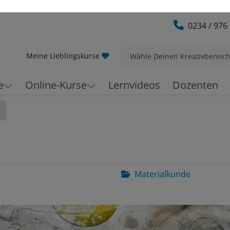
0234 / 976
Meine Lieblingskurse
Wähle Deinen Kreativbereic
e
Online-Kurse
Lernvideos
Dozenten
Materialkunde