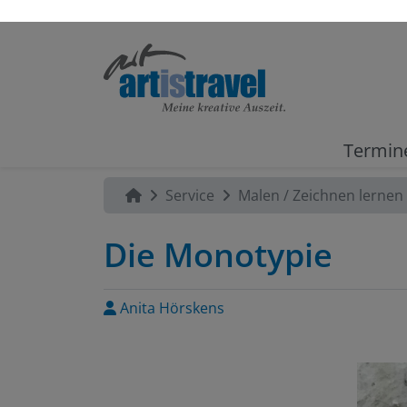
Termin
Service
Malen / Zeichnen lernen
Die Monotypie
Anita Hörskens