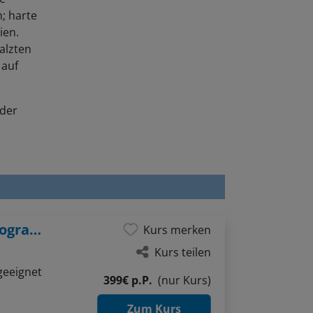
; harte
ien.
alzten
 auf
ider
Wir machen Druck - Experimentelle Lithografie trifft Malerei
Kurs merken
Kurs teilen
geeignet
399€ p.P.
(nur Kurs)
Zum Kurs