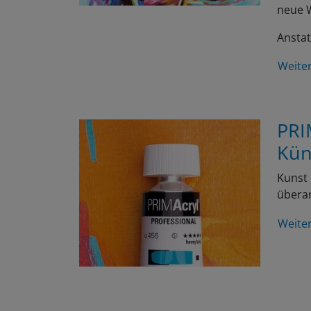
neue W
Anstat
Weite
PRI
Kün
Kunst 
überar
Weite