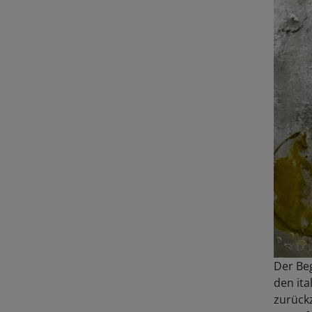
Der Beg
den ita
zurückz
ausgef