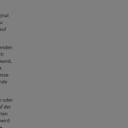
inal
zu
auf
genden
ch
nwand,
k
esse
rnde
n oder
uf der
rten
 wird
he