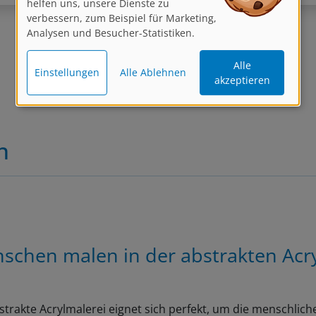
verbessern, zum Beispiel für Marketing,
Analysen und Besucher-Statistiken.
Zurück
1
2
Weiter
Alle
Einstellungen
Alle Ablehnen
akzeptieren
n
schen malen in der abstrakten Acr
strakte Acrylmalerei eignet sich perfekt, um die menschliche