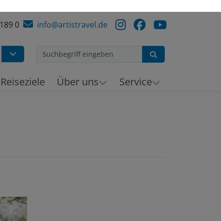
 189 0
info@artistravel.de
Suchen
h
Reiseziele
Über uns
Service