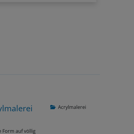
ylmalerei
Acrylmalerei
 Form auf völlig