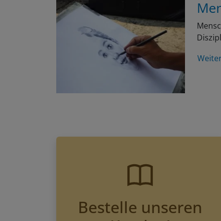
Men
Mensch
Diszip
Weite
Bestelle unseren
Katalog!