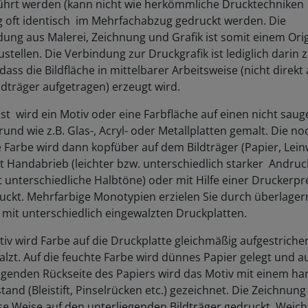
g oft identisch im Mehrfachabzug gedruckt werden. Die
ung aus Malerei, Zeichnung und Grafik ist somit einem Orig
ustellen. Die Verbindung zur Druckgrafik ist lediglich darin 
dass die Bildfläche in mittelbarer Arbeitsweise (nicht direkt 
dträger aufgetragen) erzeugt wird.
t wird ein Motiv oder eine Farbfläche auf einen nicht sau
und wie z.B. Glas-, Acryl- oder Metallplatten gemalt. Die no
 Farbe wird dann kopfüber auf dem Bildträger (Papier, Lei
it Handabrieb (leichter bzw. unterschiedlich starker Andruc
 unterschiedliche Halbtöne) oder mit Hilfe einer Druckerpr
uckt. Mehrfarbige Monotypien erzielen Sie durch überlage
mit unterschiedlich eingewalzten Druckplatten.
tiv wird Farbe auf die Druckplatte gleichmäßig aufgestriche
lzt. Auf die feuchte Farbe wird dünnes Papier gelegt und a
egenden Rückseite des Papiers wird das Motiv mit einem ha
and (Bleistift, Pinselrücken etc.) gezeichnet. Die Zeichnung
se Weise auf den unterliegenden Bildträger gedruckt. Weic