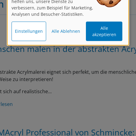
n
verbessern, zum Beispiel für Marketing,
Analysen und Besucher-Statistiken.
Alle
Einstellungen
Alle Ablehnen
akzeptieren
schen malen in der abstrakten Acr
strakte Acrylmalerei eignet sich perfekt, um die menschliche
eise zu interpretieren!
t sich auf realistische…
rlesen
MAcryl Professional von Schmincke: