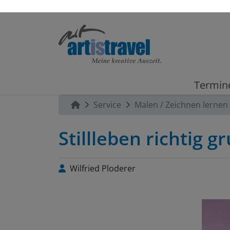
Termin
Service
Malen / Zeichnen lernen
Stillleben richtig g
Wilfried Ploderer