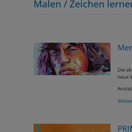
Malen / Zeichen lerne
Men
Die ab
neue W
Anstat
Weite
PRI