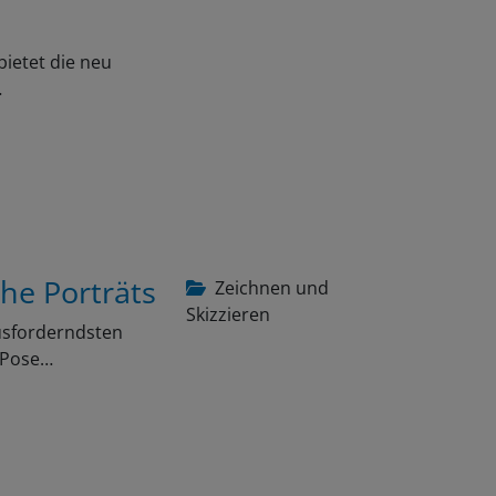
bietet die neu
…
che Porträts
Zeichnen und
Skizzieren
ausforderndsten
e Pose…