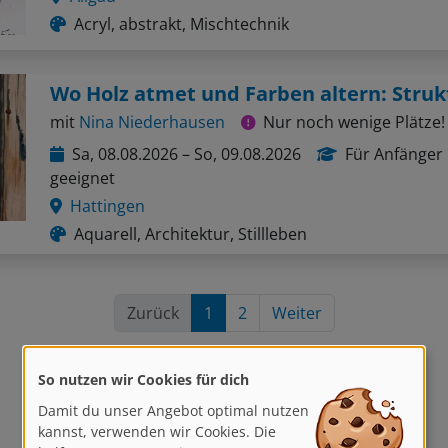
Acryl, abstrakt, Mischtechnik
mit
Nina Niederhausen
Nur noch wenige Plätze!
Sa, 08.08.2026 – So, 09.08.2026
Für Anfänger
geeignet
Hattingen
Aquarell, Architektur, Stillleben
Zurück
1
2
Weiter
So nutzen wir Cookies für dich
Damit du unser Angebot optimal nutzen
kannst, verwenden wir Cookies. Die
helfen uns, unsere Dienste zu