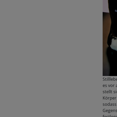
Stillle
es vor 
stellt 
Körper 
sodass 
Gegens
festleg