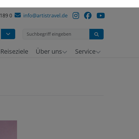
 189 0
info@artistravel.de
Suchen
h
Reiseziele
Über uns
Service