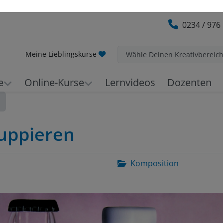
0234 / 976
Meine Lieblingskurse
Wähle Deinen Kreativbereic
e
Online-Kurse
Lernvideos
Dozenten
ruppieren
Komposition