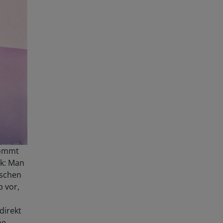
kommt
ck: Man
ischen
b vor,
direkt
ne