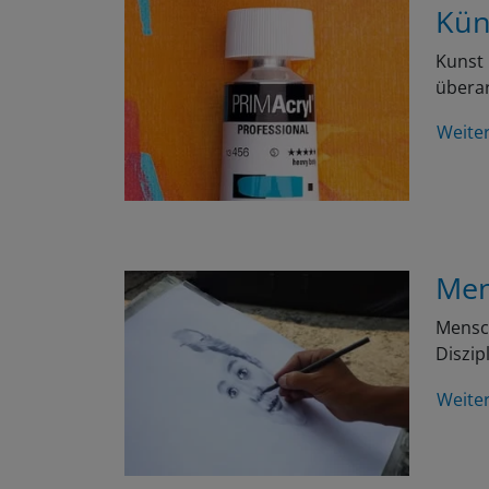
Kün
Kunst 
überar
Weite
Men
Mensch
Diszip
Weite