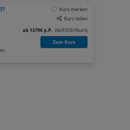
l?
Kurs merken
Kurs teilen
ab
1379€ p.P.
(6ÜF/DZ//Kurs)
Zum Kurs
ur,