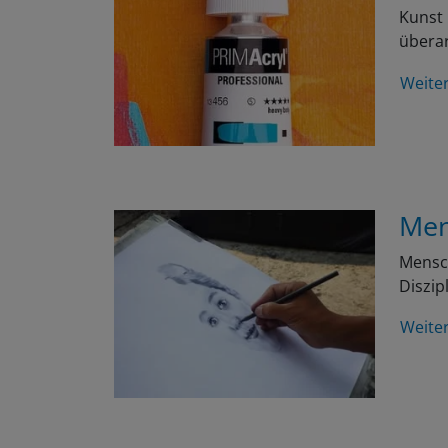
Kunst 
überar
Weite
Men
Mensch
Diszip
Weite