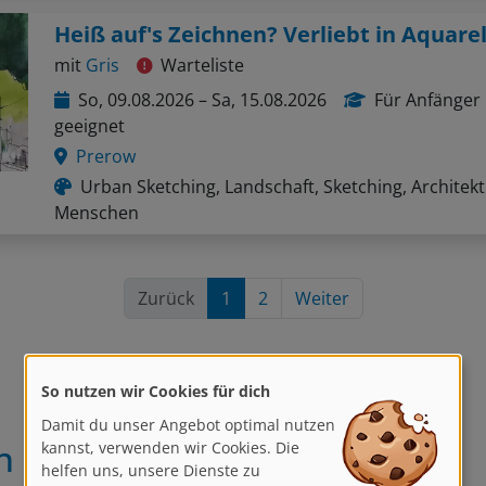
Heiß auf's Zeichnen? Verliebt in Aquarel
mit
Gris
Warteliste
So, 09.08.2026 – Sa, 15.08.2026
Für Anfänger
geeignet
Prerow
Urban Sketching, Landschaft, Sketching, Architekt
Menschen
Zurück
1
2
Weiter
So nutzen wir Cookies für dich
Damit du unser Angebot optimal nutzen
n
kannst, verwenden wir Cookies. Die
helfen uns, unsere Dienste zu