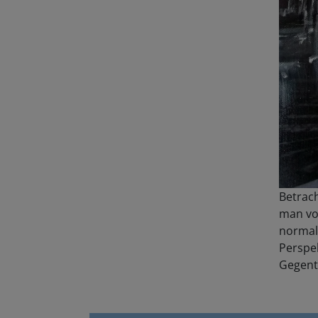
Betrach
man vo
normal
Perspek
Gegente