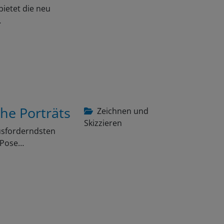
bietet die neu
…
che Porträts
Zeichnen und
Skizzieren
ausforderndsten
e Pose…