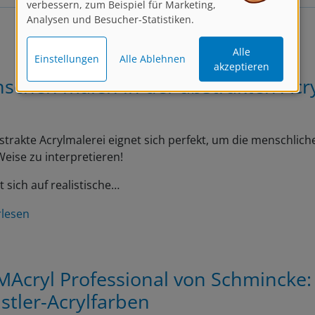
verbessern, zum Beispiel für Marketing,
Analysen und Besucher-Statistiken.
Alle
Einstellungen
Alle Ablehnen
akzeptieren
schen malen in der abstrakten Acr
strakte Acrylmalerei eignet sich perfekt, um die menschliche
eise zu interpretieren!
t sich auf realistische…
rlesen
MAcryl Professional von Schmincke:
stler-Acrylfarben