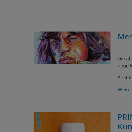
Men
Die ab
neue W
Anstat
Weite
PRI
Kün