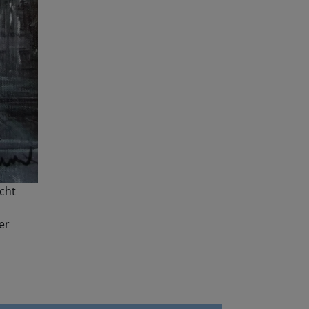
icht
er