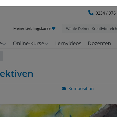
0234 / 976
Meine Lieblingskurse
Wähle Deinen Kreativbereic
e
Online-Kurse
Lernvideos
Dozenten
ektiven
Komposition