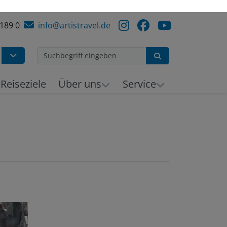
 189 0
info@artistravel.de
Suchen
h
Reiseziele
Über uns
Service