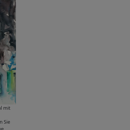
l mit
n Sie
ve