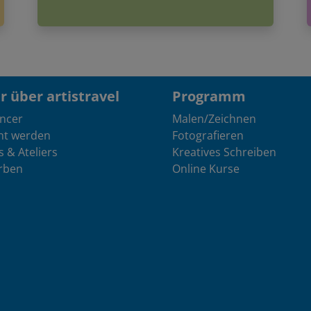
 über artistravel
Programm
encer
Malen/Zeichnen
nt werden
Fotografieren
s & Ateliers
Kreatives Schreiben
rben
Online Kurse