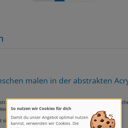
n
schen malen in der abstrakten Acr
strakte Acrylmalerei eignet sich perfekt, um die menschliche
So nutzen wir Cookies für dich
eise zu interpretieren!
Damit du unser Angebot optimal nutzen
kannst, verwenden wir Cookies. Die
t sich auf realistische…
helfen uns, unsere Dienste zu