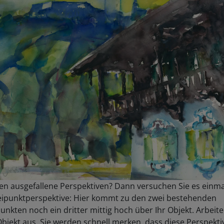
ben ausgefallene Perspektiven? Dann versuchen Sie es einma
eipunktperspektive: Hier kommt zu den zwei bestehenden
unkten noch ein dritter mittig hoch über Ihr Objekt. Arbeite
Objekt aus. Sie werden schnell merken, dass diese Perspekti