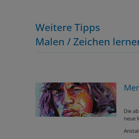
Weitere Tipps
Malen / Zeichen lerne
Men
Die ab
neue W
Anstat