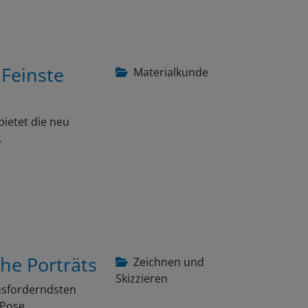
 Feinste
Materialkunde
bietet die neu
…
che Porträts
Zeichnen und
Skizzieren
ausforderndsten
e Pose…