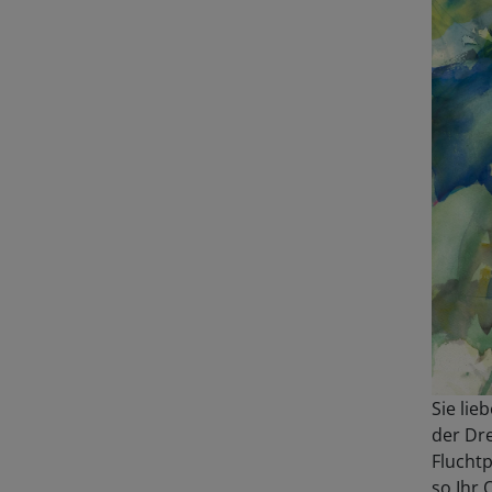
Sie lie
der Dr
Fluchtp
so Ihr 