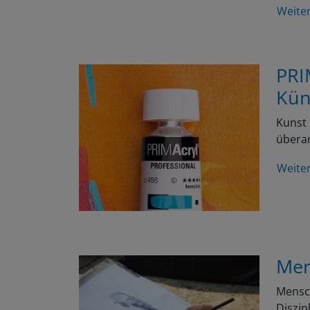
Weite
PRI
Kün
Kunst 
überar
Weite
Men
Mensch
Diszip