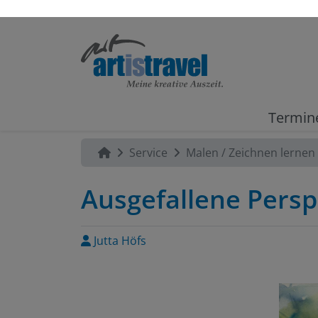
Termin
Service
Malen / Zeichnen lernen
Ausgefallene Persp
Jutta Höfs