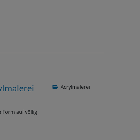
ylmalerei
Acrylmalerei
 Form auf völlig