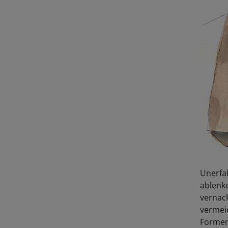
Unerfah
ablenk
vernac
vermeid
Formen