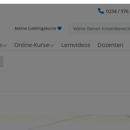
0234 / 976
Meine Lieblingskurse
Wähle Deinen Kreativbereic
e
Online-Kurse
Lernvideos
Dozenten