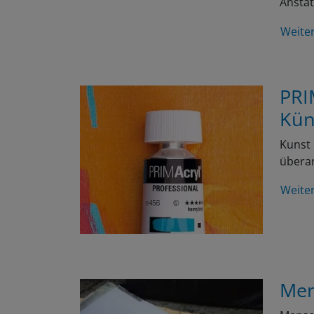
Weite
PRI
Kün
Kunst 
überar
Weite
Men
Mensch