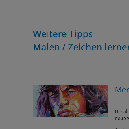
Weitere Tipps
Malen / Zeichen lerne
Men
Die ab
neue W
Anstat