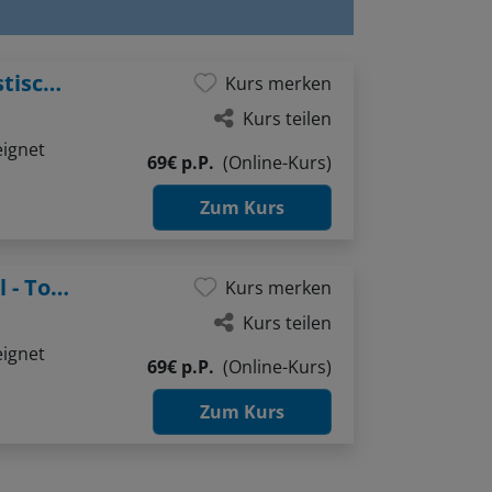
After Work: Spielerischer Einstieg in plastisches Zeichnen
Kurs merken
Kurs teilen
eignet
69€ p.P.
(Online-Kurs)
Zum Kurs
After Work: Licht & Schatten im Aquarell - Tonwerte verstehen und anwenden
Kurs merken
Kurs teilen
eignet
69€ p.P.
(Online-Kurs)
Zum Kurs