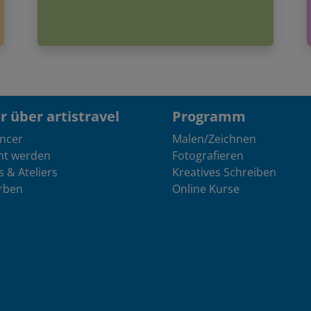
 über artistravel
Programm
encer
Malen/Zeichnen
nt werden
Fotografieren
s & Ateliers
Kreatives Schreiben
rben
Online Kurse