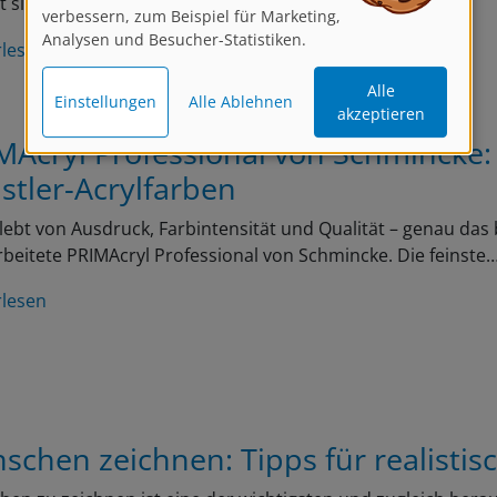
verbessern, zum Beispiel für Marketing,
Analysen und Besucher-Statistiken.
rlesen
Alle
Einstellungen
Alle Ablehnen
akzeptieren
MAcryl Professional von Schmincke:
stler-Acrylfarben
lebt von Ausdruck, Farbintensität und Qualität – genau das 
beitete PRIMAcryl Professional von Schmincke. Die feinste
rlesen
schen zeichnen: Tipps für realistis
en zu zeichnen ist eine der wichtigsten und zugleich her