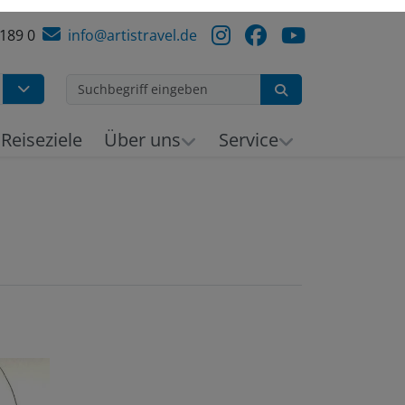
 189 0
info@artistravel.de
Suchen
h
Reiseziele
Über uns
Service