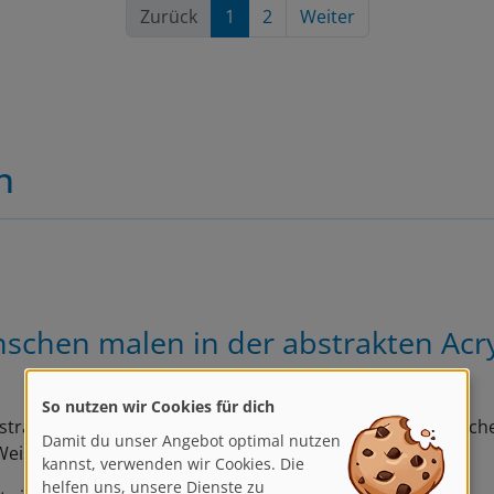
Zurück
1
2
Weiter
n
schen malen in der abstrakten Acr
So nutzen wir Cookies für dich
strakte Acrylmalerei eignet sich perfekt, um die menschliche
Damit du unser Angebot optimal nutzen
eise zu interpretieren!
kannst, verwenden wir Cookies. Die
helfen uns, unsere Dienste zu
t sich auf realistische…