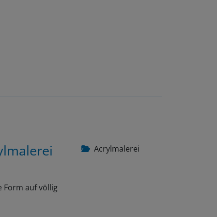
ylmalerei
Acrylmalerei
 Form auf völlig