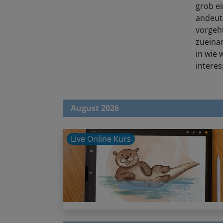
grob ei
andeute
vorgeh
zueina
in wie
interes
August 2026
Live Online Kurs