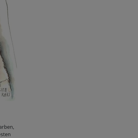
Farben,
esten