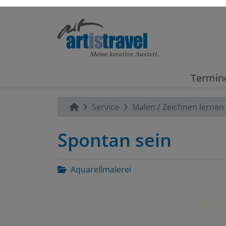
Termin
Service
Malen / Zeichnen lernen
Spontan sein
Aquarellmalerei