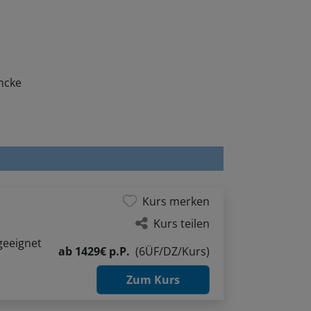
ncke
Kurs merken
Kurs teilen
geeignet
ab
1429€ p.P.
(6ÜF/DZ/Kurs)
Zum Kurs