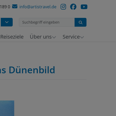
 189 0
info@artistravel.de
Suchen
h
Reiseziele
Über uns
Service
as Dünenbild