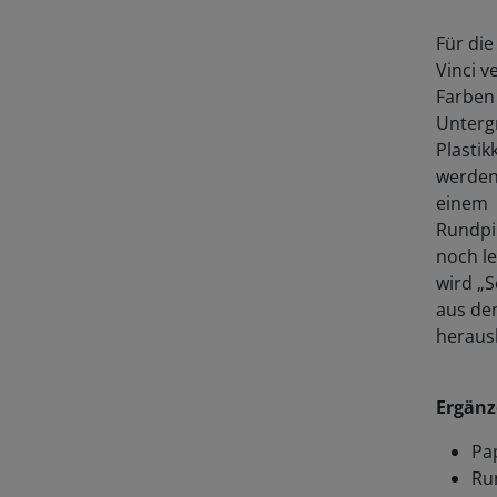
Für die
Vinci v
Farben 
Untergr
Plastik
werden 
einem
Rundpin
noch l
wird „S
aus den
heraus
Ergänz
Pap
Ru