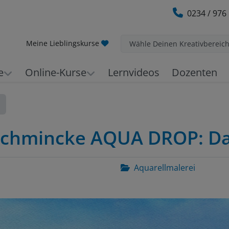
0234 / 976
Meine Lieblingskurse
Wähle Deinen Kreativbereic
e
Online-Kurse
Lernvideos
Dozenten
 Schmincke AQUA DROP: D
Aquarellmalerei