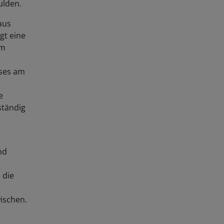
ulden.
aus
gt eine
em
eses am
e
ständig
nd
 die
wischen.