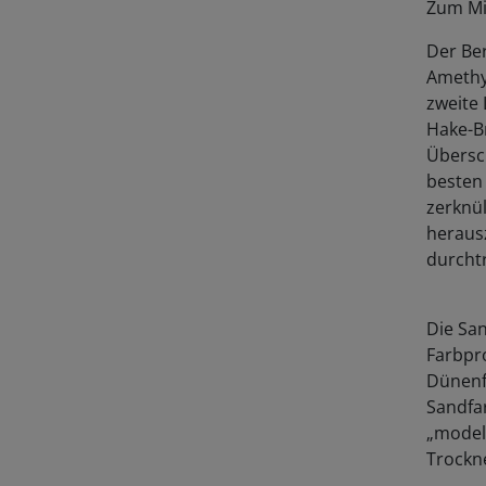
Zum Mi
Der Be
Amethys
zweite 
Hake-Br
Übersc
besten
zerknü
herausz
durcht
Die San
Farbpro
Dünenf
Sandfar
„modell
Trockn