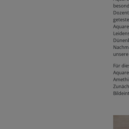
besonde
Dozent
geteste
Aquare
Leidens
Dünenbi
Nachmac
unsere 
Für die
Aquare
Amethis
Zunächs
Bildein