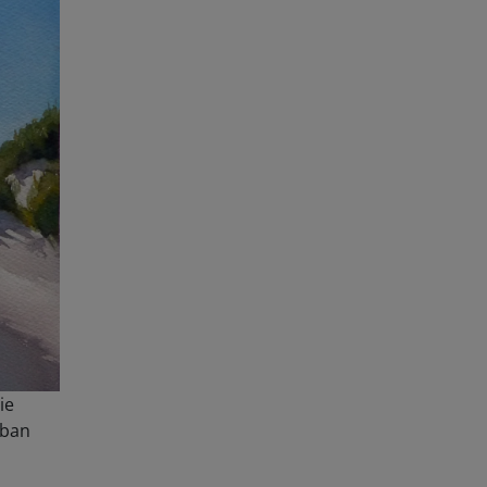
ie
rban