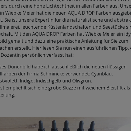
rs durch eine hohe Lichtechtheit in allen Farben aus. Uns
in Wiebke Meier hat die neuen AQUA DROP Farben ausgieb
t. Sie ist unsere Expertin für die naturalistische und abstrak
llmalerei, leuchtende Küstenlandschaften und Seestücke si
chaft. Mit den AQUA DROP Farben hat Wiebke Meier ein idyl
ld gemalt und dazu eine praktische Anleitung für Sie zum
hen erstellt. Hier lesen Sie nun einen ausführlichen Tipp,
Dozentin persönlich verfasst hat:
ses Dünenbild habe ich ausschließlich die neuen flüssigen
llfarben der Firma Schmincke verwendet: Cyanblau,
tviolett, Indigo, Indischgelb und Olivgrün.
t empfiehlt sich eine grobe Skizze mit weichem Bleistift als
teilung.