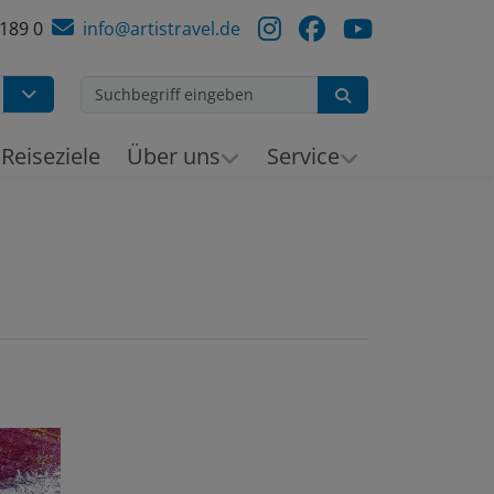
 189 0
info@artistravel.de
Suchen
h
Reiseziele
Über uns
Service