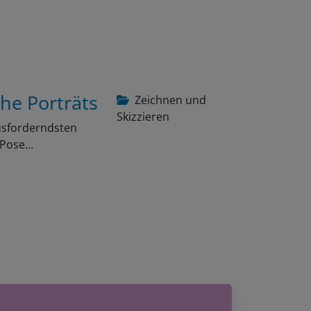
che Porträts
Zeichnen und
Skizzieren
ausforderndsten
e Pose…