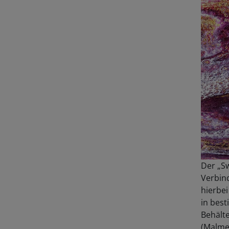
Der „Sw
Verbin
hierbei
in best
Behält
(Malmes