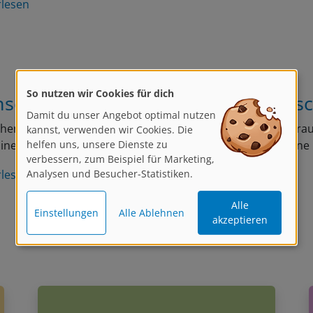
rlesen
So nutzen wir Cookies für dich
schen zeichnen: Tipps für realistis
Damit du unser Angebot optimal nutzen
en zu zeichnen ist eine der wichtigsten und zugleich her
kannst, verwenden wir Cookies. Die
helfen uns, unsere Dienste zu
linen in der Kunst. Ein Gesicht erzählt eine Geschichte, ein
verbessern, zum Beispiel für Marketing,
rlesen
Analysen und Besucher-Statistiken.
Alle
Einstellungen
Alle Ablehnen
akzeptieren