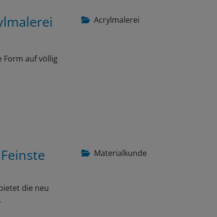
ylmalerei
Acrylmalerei
 Form auf völlig
 Feinste
Materialkunde
bietet die neu
…