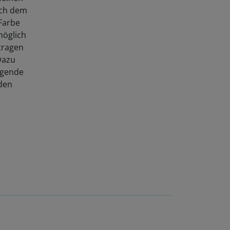
ach dem
 Farbe
möglich
tragen
Dazu
egende
nden