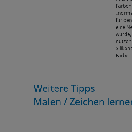
Farben
„normal
für den
eine N
wurde, 
nutzen
Silikon
Farben 
Weitere Tipps
Malen / Zeichen lerne