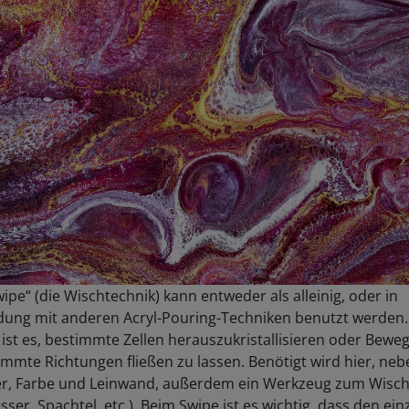
ipe“ (die Wischtechnik) kann entweder als alleinig, oder in
dung mit anderen Acryl-Pouring-Techniken benutzt werden. 
 ist es, bestimmte Zellen herauszukristallisieren oder Bew
immte Richtungen fließen zu lassen. Benötigt wird hier, neb
er, Farbe und Leinwand, außerdem ein Werkzeug zum Wisc
ser, Spachtel, etc.). Beim Swipe ist es wichtig, dass den ei