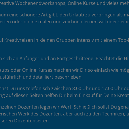
reative Wochenendworkshops, Online Kurse und vieles meh
 kaum eine schönere Art gibt, den Urlaub zu verbringen als 
erien oder online malen und zeichnen lernen will oder seine
uf Kreativreisen in kleinen Gruppen intensiv mit einem To
sich an Anfänger und an Fortgeschrittene. Beachtet die H
ubs oder Online Kurses machen wir Dir so einfach wie mögl
sführlich und detailliert beschrieben.
chst Du uns telefonisch zwischen 8.00 Uhr und 17.00 Uhr od
ng auf diesen Seiten helfen Dir beim Einkauf für Deine Krea
zelnen Dozenten legen wir Wert. Schließlich sollst Du gena
rischen Werk des Dozenten, aber auch zu den Techniken, auf 
unseren Dozentenseiten.