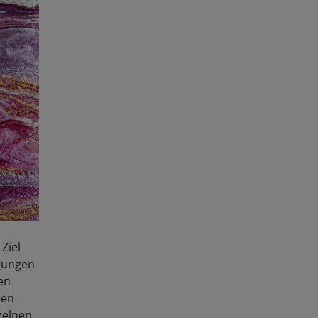
Ziel
egungen
en
hen
nzelnen