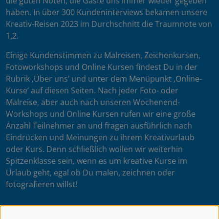
die guten Noten, die Gäste uns immer wieder gegeben
haben. In über 300 Kundeninterviews bekamen unsere
Kreativ-Reisen 2023 im Durchschnitt die Traumnote von
1,2.
Einige Kundenstimmen zu Malreisen, Zeichenkursen,
Fotoworkshops und Online Kursen findest Du in der
Rubrik ‚Über uns’ und unter dem Menüpunkt ‚Online-
Kurse’ auf diesen Seiten. Nach jeder Foto- oder
Malreise, aber auch nach unseren Wochenend-
Workshops und Online Kursen rufen wir eine große
Anzahl Teilnehmer an und fragen ausführlich nach
Eindrücken und Meinungen zu ihrem Kreativurlaub
oder Kurs. Denn schließlich wollen wir weiterhin
Spitzenklasse sein, wenn es um kreative Kurse im
Urlaub geht, egal ob Du malen, zeichnen oder
fotografieren willst!