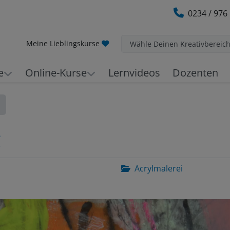
0234 / 976
Meine Lieblingskurse
Wähle Deinen Kreativbereic
e
Online-Kurse
Lernvideos
Dozenten
g
Acrylmalerei