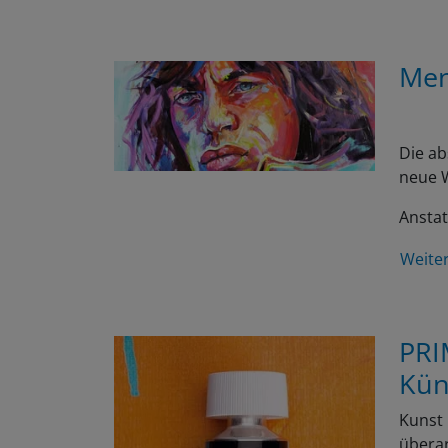
Men
Die ab
neue W
Anstat
Weite
PRI
Kün
Kunst 
überar