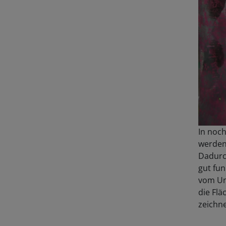
In noch
werden:
Dadurch
gut fun
vom Un
die Flä
zeichn