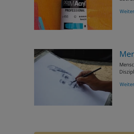
Weite
Men
Mensch
Diszip
Weite