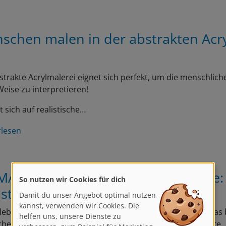
schen malen in der abstrakten Acr
strakte Acrylmalerei eignet sich perfekt, um die menschliche
eise zu interpretieren!
t sich auf realistische…
rlesen
MAcryl Professional von Schmincke:
So nutzen wir Cookies für dich
stler-Acrylfarben
Damit du unser Angebot optimal nutzen
kannst, verwenden wir Cookies. Die
lebt von Ausdruck, Farbintensität und Qualität – genau das 
helfen uns, unsere Dienste zu
beitete PRIMAcryl Professional von Schmincke. Die feinste