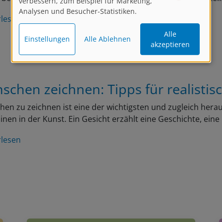
verbessern, zum Beispiel für Marketing,
Analysen und Besucher-Statistiken.
rlesen
Alle
Einstellungen
Alle Ablehnen
akzeptieren
schen zeichnen: Tipps für realistis
en zu zeichnen ist eine der wichtigsten und zugleich her
linen in der Kunst. Ein Gesicht erzählt eine Geschichte, ein
rlesen