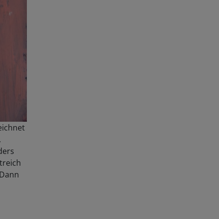
eichnet
.
ders
treich
 Dann