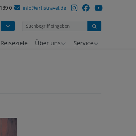
 189 0
info@artistravel.de
Suchen
h
Reiseziele
Über uns
Service