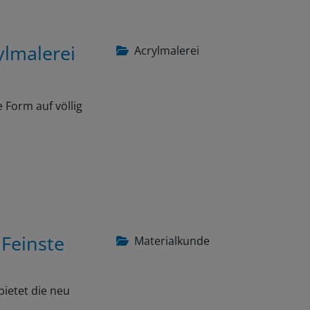
ylmalerei
Acrylmalerei
 Form auf völlig
 Feinste
Materialkunde
bietet die neu
…