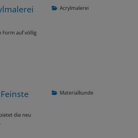
ylmalerei
Acrylmalerei
 Form auf völlig
 Feinste
Materialkunde
bietet die neu
…