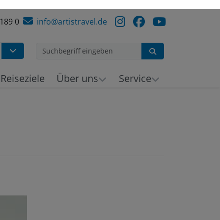
 189 0
info@artistravel.de
Suchen
h
Reiseziele
Über uns
Service