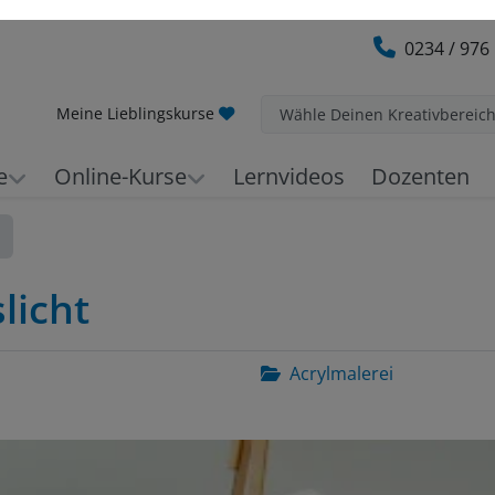
0234 / 976
Meine Lieblingskurse
Wähle Deinen Kreativbereic
e
Online-Kurse
Lernvideos
Dozenten
licht
Acrylmalerei