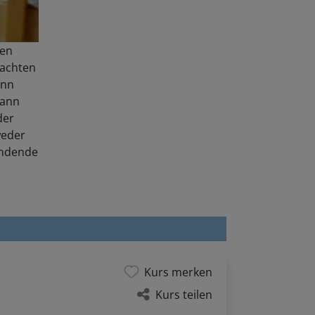
ben
 achten
enn
kann
der
weder
endende
Kurs merken
Kurs teilen