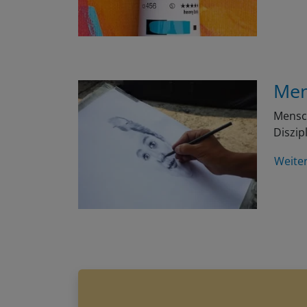
Men
Mensch
Diszip
Weite