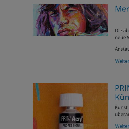
Men
Die ab
neue W
Anstat
Weite
PRI
Kün
Kunst 
überar
Weite